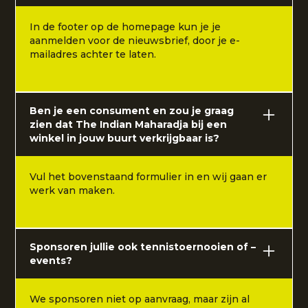
In de footer op de homepage kun je je
aanmelden voor de nieuwsbrief, door je e-
mailadres achter te laten.
Ben je een consument en zou je graag
zien dat The Indian Maharadja bij een
winkel in jouw buurt verkrijgbaar is?
Vul het bovenstaand formulier in en wij gaan er
werk van maken.
Sponsoren jullie ook tennistoernooien of –
events?
We sponsoren niet op aanvraag, maar zijn al