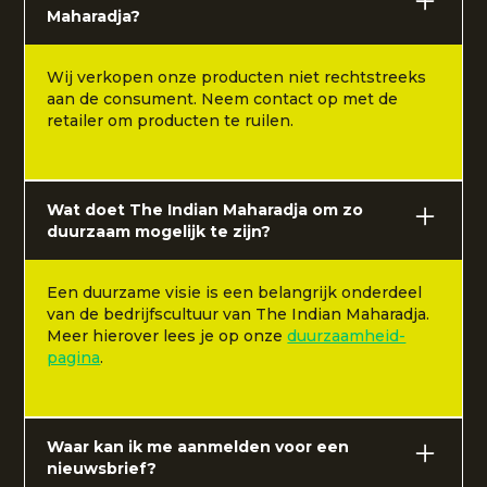
Maharadja?
Wij verkopen onze producten niet rechtstreeks
aan de consument. Neem contact op met de
retailer om producten te ruilen.
Wat doet The Indian Maharadja om zo
duurzaam mogelijk te zijn?
Een duurzame visie is een belangrijk onderdeel
van de bedrijfscultuur van The Indian Maharadja.
Meer hierover lees je op onze
duurzaamheid-
pagina
.
Waar kan ik me aanmelden voor een
nieuwsbrief?