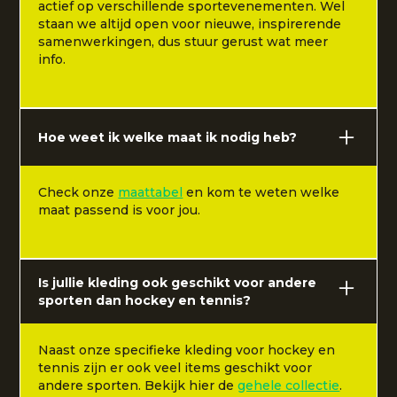
actief op verschillende sportevenementen. Wel
staan we altijd open voor nieuwe, inspirerende
samenwerkingen, dus stuur gerust wat meer
info.
Hoe weet ik welke maat ik nodig heb?
Check onze
maattabel
en kom te weten welke
maat passend is voor jou.
Is jullie kleding ook geschikt voor andere
sporten dan hockey en tennis?
Naast onze specifieke kleding voor hockey en
tennis zijn er ook veel items geschikt voor
andere sporten. Bekijk hier de
gehele collectie
.