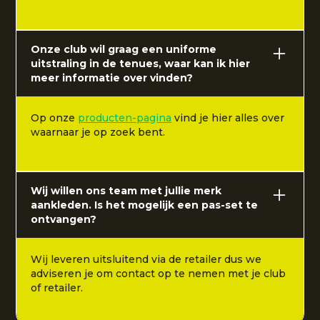
Onze club wil graag een uniforme
uitstraling in de tenues, waar kan ik hier
meer informatie over vinden?
Op onze
producten-pagina
vind je hier alles over
waarnaar je op zoek bent.
Wij willen ons team met jullie merk
aankleden. Is het mogelijk een pas-set te
ontvangen?
Wij leveren uitsluitend via de retailer dus we
adviseren je om contact op te nemen met je club
of retailer.