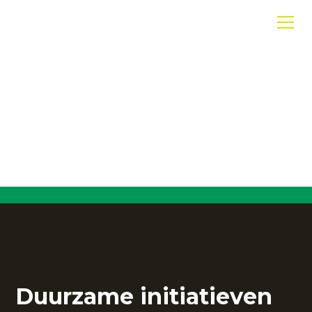
Duurzaamheid
Duurzaam presteren begint bij het maken van
bewuste keuzes.
Duurzame initiatieven