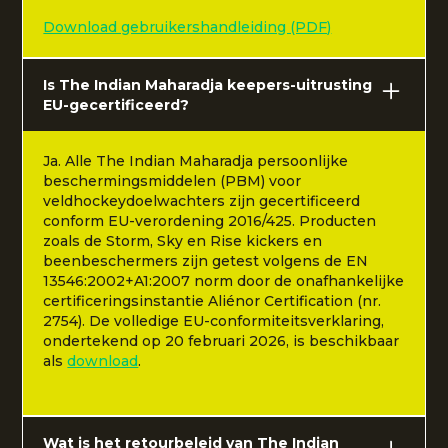
Download gebruikershandleiding (PDF)
Is The Indian Maharadja keepers-uitrusting
EU-gecertificeerd?
Ja. Alle The Indian Maharadja persoonlijke
beschermingsmiddelen (PBM) voor
veldhockeydoelwachters zijn gecertificeerd
conform EU-verordening 2016/425. Producten
zoals de Storm, Sky en Rise kickers en
beenbeschermers zijn getest volgens de EN
13546:2002+A1:2007 norm door de onafhankelijke
certificeringsinstantie Aliénor Certification (nr.
2754). De volledige EU-conformiteitsverklaring,
ondertekend op 20 februari 2026, is beschikbaar
als
download
.
Wat is het retourbeleid van The Indian