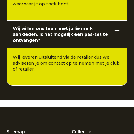
waarnaar je op zoek bent.
Wij willen ons team met jullie merk
aankleden. Is het mogelijk een pas-set te
ontvangen?
Wij leveren uitsluitend via de retailer dus we
adviseren je om contact op te nemen met je club
of retailer.
Sitemap
Collecties