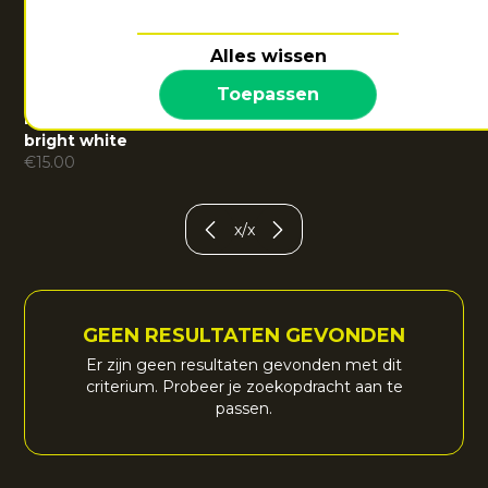
orange
white
€
10.00
€
10.00
Alles wissen
Toepassen
Kids performance cap
|
bright white
€
15.00
x
/
x
GEEN RESULTATEN GEVONDEN
Er zijn geen resultaten gevonden met dit
criterium. Probeer je zoekopdracht aan te
passen.