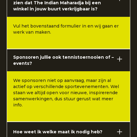
zien dat The Indian Maharadja bij een
winkel in jouw buurt verkrijgbaar is?
Vul het bovenstaand formulier in en wij gaan er
werk van maken.
Sponsoren jullie ook tennistoernooien of –
events?
We sponsoren niet op aanvraag, maar zijn al
actief op verschillende sportevenementen. Wel
staan we altijd open voor nieuwe, inspirerende
samenwerkingen, dus stuur gerust wat meer
info.
Hoe weet ik welke maat ik nodig heb?