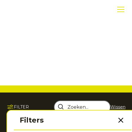
Tennisaccessoires
Ontdek tennisaccessoires die comfort, gemak en
performance combineren, zodat jij altijd optimaal
voorbereid de baan op stapt.
FILTER
Wissen
Sorteer op
Filters