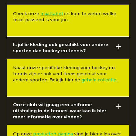
Check onze
maattabel
en kom te weten welke
maat passend is voor jou.
Is jullie kleding ook geschikt voor andere
sporten dan hockey en tennis?
Naast onze specifieke kleding voor hockey en
tennis zijn er ook veel items geschikt voor
andere sporten. Bekijk hier de
gehele collectie
.
Onze club wil graag een uniforme
uitstraling in de tenues, waar kan ik hier
meer informatie over vinden?
Op onze
producten-pagina
vind je hier alles over