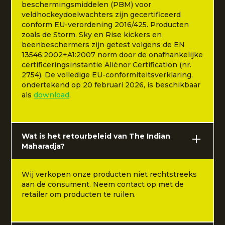
beschermingsmiddelen (PBM) voor
veldhockeydoelwachters zijn gecertificeerd
conform EU-verordening 2016/425. Producten
zoals de Storm, Sky en Rise kickers en
beenbeschermers zijn getest volgens de EN
13546:2002+A1:2007 norm door de onafhankelijke
certificeringsinstantie Aliénor Certification (nr.
2754). De volledige EU-conformiteitsverklaring,
ondertekend op 20 februari 2026, is beschikbaar
als
download
.
Wat is het retourbeleid van The Indian
Maharadja?
Wij verkopen onze producten niet rechtstreeks
aan de consument. Neem contact op met de
retailer om producten te ruilen.