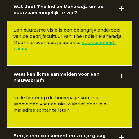
Wat doet The Indian Maharadja om zo
duurzaam mogelijk te zijn?
Een duurzame visie is een belangrijk onderdeel
van de bedrijfscultuur van The Indian Maharadja.
Meer hierover lees je op onze
duurzaamheid-
pagina
.
Waar kan ik me aanmelden voor een
nieuwsbrief?
In de footer op de homepage kun je je
aanmelden voor de nieuwsbrief, door je e-
mailadres achter te laten.
Ben je een consument en zou je graag