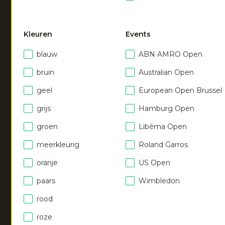
Kleuren
Events
blauw
ABN AMRO Open
NEW
NEW
bruin
Australian Open
Performance Cap
|
ocean
Wrist sweatband small
|
geel
European Open Brussel
€
20.00
ocean
grijs
Hamburg Open
€
14.00
groen
Libéma Open
meerkleurig
Roland Garros
oranje
US Open
paars
Wimbledon
rood
NEW
NEW
roze