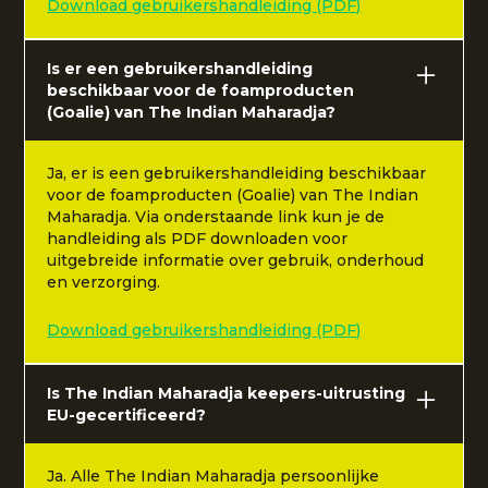
Download gebruikershandleiding (PDF)
Is er een gebruikershandleiding
beschikbaar voor de foamproducten
(Goalie) van The Indian Maharadja?
Ja, er is een gebruikershandleiding beschikbaar
voor de foamproducten (Goalie) van The Indian
Maharadja. Via onderstaande link kun je de
handleiding als PDF downloaden voor
uitgebreide informatie over gebruik, onderhoud
en verzorging.
Download gebruikershandleiding (PDF)
Is The Indian Maharadja keepers-uitrusting
EU-gecertificeerd?
Ja. Alle The Indian Maharadja persoonlijke