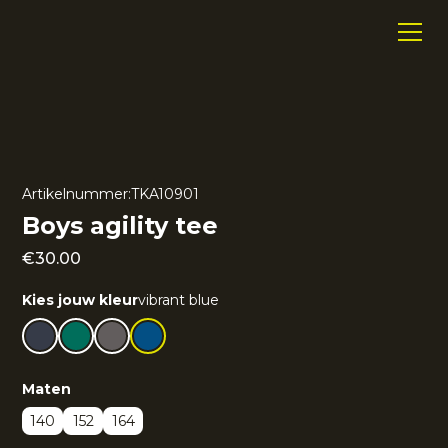
Artikelnummer:
TKA10901
Boys agility tee
€
30.00
Kies jouw kleur
vibrant blue
Maten
140
152
164