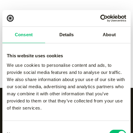
pant
pant
-
Grey
-
navy
€
50.00
€
50.00
Consent
Details
About
Kadiri kids pant
-
black
Kadiri kids pant
-
Grey
€
60.00
€
60.00
This website uses cookies
Kadiri kids pant
-
navy
Kadiri kids pant
-
white
We use cookies to personalise content and ads, to
€
60.00
€
60.00
provide social media features and to analyse our traffic.
We also share information about your use of our site with
our social media, advertising and analytics partners who
may combine it with other information that you’ve
provided to them or that they’ve collected from your use
of their services.
Alle categorieën op een
rijtje
Consent