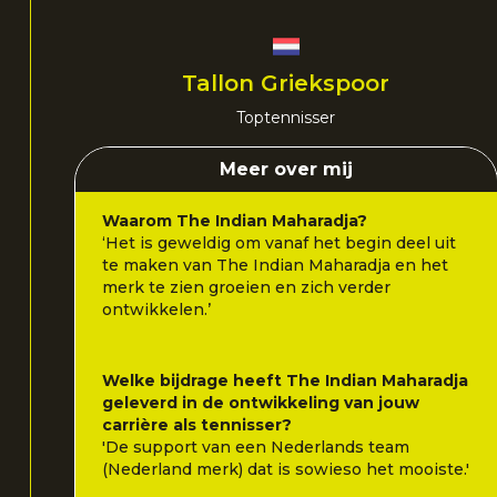
Tallon Griekspoor
Toptennisser
Meer over mij
Waarom The Indian Maharadja?
‘Het is geweldig om vanaf het begin deel uit
te maken van The Indian Maharadja en het
merk te zien groeien en zich verder
ontwikkelen.’
Welke bijdrage heeft The Indian Maharadja
geleverd in de ontwikkeling van jouw
carrière als tennisser?
'De support van een Nederlands team
(Nederland merk) dat is sowieso het mooiste.'