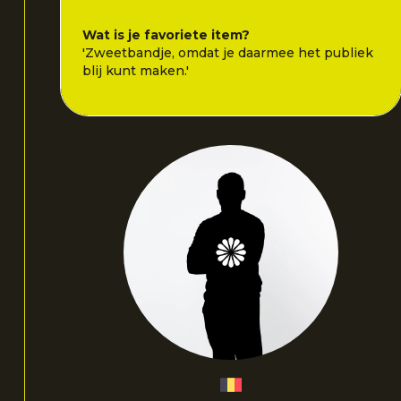
Wat is je favoriete item?
'Zweetbandje, omdat je daarmee het publiek
blij kunt maken.'