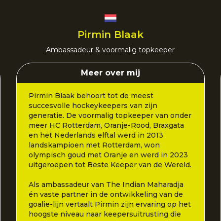
Pirmin Blaak
Ambassadeur & voormalig topkeeper
Meer over mij
Pirmin Blaak behoort tot de meest
succesvolle hockeykeepers van zijn
generatie. De voormalig topkeeper van onder
meer HC Rotterdam, Oranje-Rood, Braxgata
en het Nederlands elftal werd in 2013
landskampioen met Rotterdam, won
olympisch goud met Oranje en werd in 2023
uitgeroepen tot Beste Keeper van de Wereld.
Als ambassadeur van The Indian Maharadja
én vaste partner in de ontwikkeling van de
goalie-lijn vertaalt Pirmin zijn ervaring op het
hoogste niveau naar keepersuitrusting die