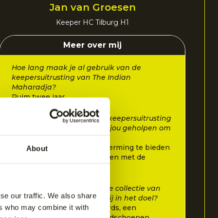
Jan van Groesen
Keeper HC Tilburg H1
Meer over mij
Hoe lang maak je al gebruik van de
keepersuitrusting van The Indian
Maharadja?
Ruim twee jaar.
Op welke manier heeft de keepersuitrusting
van The Indian Maharadja jou geholpen om
je spel te verbeteren?
Door extreem goede bescherming te bieden
About
en door constant te evalueren met de
materialen.
Met welke materialen uit de collectie van
se our traffic. We also share
The Indian Maharadja sta jij in het doel?
ers who may combine it with
Ik gebruik klompen, legguards, een
keepersbroek, body en handschoenen.