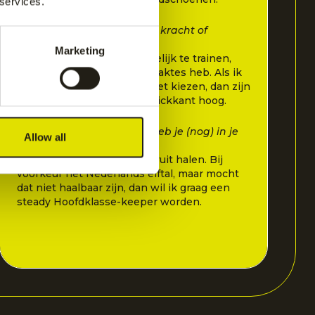
 services.
Wat zie jij als jouw grootste kracht of
specialiteit als keeper?
Marketing
Ik probeer zo allround mogelijk te trainen,
zodat ik zo min mogelijk zwaktes heb. Als ik
toch mijn sterkste punt moet kiezen, dan zijn
dat mijn reflexen en mijn stickkant hoog.
Welke doelen of ambities heb je (nog) in je
Allow all
keeperscarrière?
Ik wil graag het maximale eruit halen. Bij
voorkeur het Nederlands elftal, maar mocht
dat niet haalbaar zijn, dan wil ik graag een
steady Hoofdklasse-keeper worden.