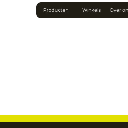
Producten
Winkels
Over on
ters: ze staan voor de energie, stijl en me
reert, hun houding motiveert. Samen breng