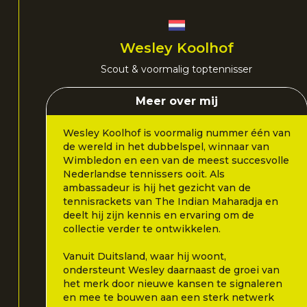
Wesley Koolhof
Scout & voormalig toptennisser
Meer over mij
Wesley Koolhof is voormalig nummer één van
de wereld in het dubbelspel, winnaar van
Wimbledon en een van de meest succesvolle
Nederlandse tennissers ooit. Als
ambassadeur is hij het gezicht van de
tennisrackets van The Indian Maharadja en
deelt hij zijn kennis en ervaring om de
collectie verder te ontwikkelen.
Vanuit Duitsland, waar hij woont,
ondersteunt Wesley daarnaast de groei van
het merk door nieuwe kansen te signaleren
en mee te bouwen aan een sterk netwerk