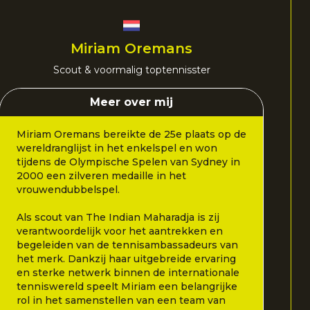
Miriam Oremans
Scout & voormalig toptennisster
Meer over mij
Miriam Oremans bereikte de 25e plaats op de
wereldranglijst in het enkelspel en won
tijdens de Olympische Spelen van Sydney in
2000 een zilveren medaille in het
vrouwendubbelspel.
Als scout van The Indian Maharadja is zij
verantwoordelijk voor het aantrekken en
begeleiden van de tennisambassadeurs van
het merk. Dankzij haar uitgebreide ervaring
en sterke netwerk binnen de internationale
tenniswereld speelt Miriam een belangrijke
rol in het samenstellen van een team van