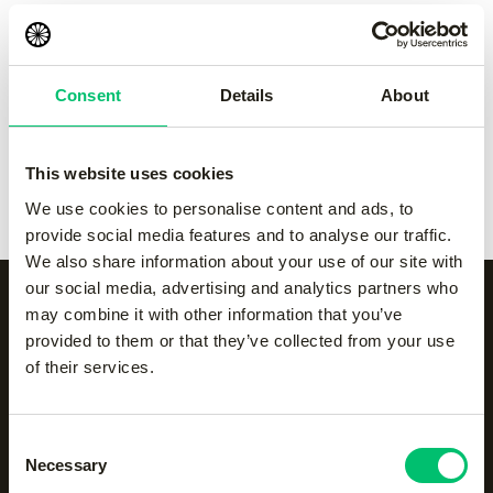
Kadiri girls cargo pant
-
Kadiri girls cargo pant
-
black
navy
€
60.00
€
60.00
Consent
Details
About
Kids classic jogger
-
Grey
Kids classic jogger
-
navy
This website uses cookies
€
45.00
€
45.00
We use cookies to personalise content and ads, to
provide social media features and to analyse our traffic.
We also share information about your use of our site with
our social media, advertising and analytics partners who
may combine it with other information that you’ve
provided to them or that they’ve collected from your use
Alle categorieën op een
of their services.
rijtje
Consent
Necessary
Selection
Accessoires
Body protection