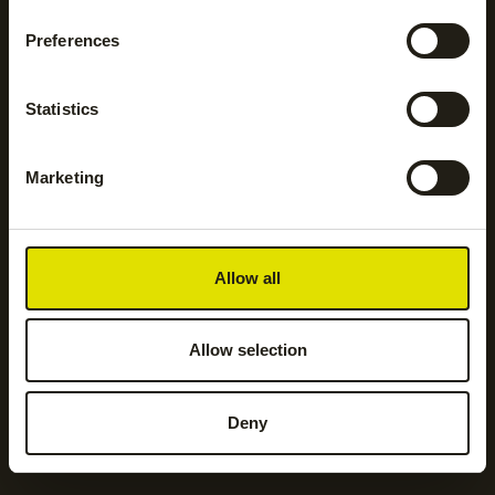
Preferences
Hockeyaccessoires
Hockeykleding
Statistics
Hockeysticks
Hoodies en sweatshirts
Marketing
Jassen
Jogging- en
trainingsbroeken
Allow all
Kickers
Leggings
Allow selection
Legguards
Shorts
Deny