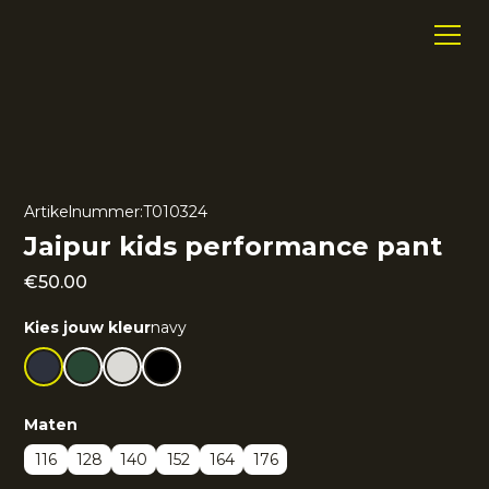
Artikelnummer:
T010324
Jaipur kids performance pant
€
50.00
Kies jouw kleur
navy
Maten
116
128
140
152
164
176