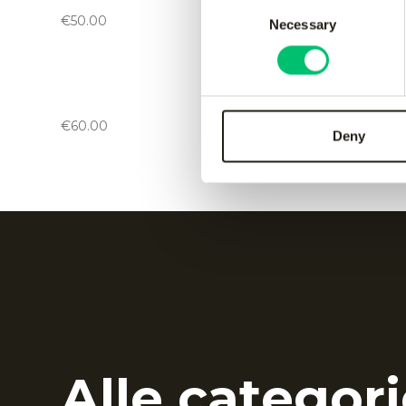
black
green
Consent
€
50.00
€
50.00
Necessary
Selection
Kadiri kids pant
-
black
Kadiri k
€
60.00
€
60.00
Deny
Alle categori