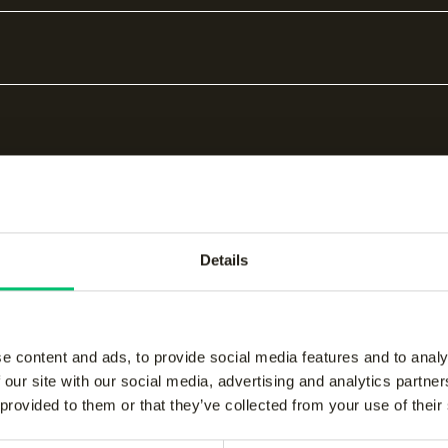
end
Sneldrogend
Details
bare producten
e content and ads, to provide social media features and to analy
 our site with our social media, advertising and analytics partn
 provided to them or that they’ve collected from your use of their
kids performance pant
-
Jaipur kids performanc