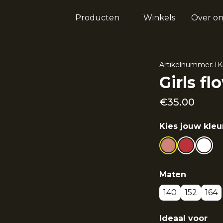
Producten
Winkels
Over on
Artikelnummer:
TK
Girls fl
€
35.00
Kies jouw kleu
Maten
140
152
164
Ideaal voor