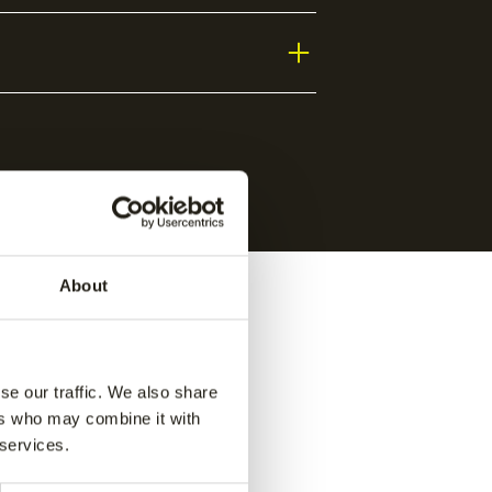
About
se our traffic. We also share
ers who may combine it with
 services.
e pant
-
Jaipur kids performance pant
-