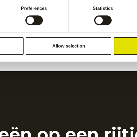
Grey
€
50.00
Preferences
Statistics
ids pant
-
Grey
Kadiri kids pant
-
navy
€
60.00
Allow selection
eën op een rijtj