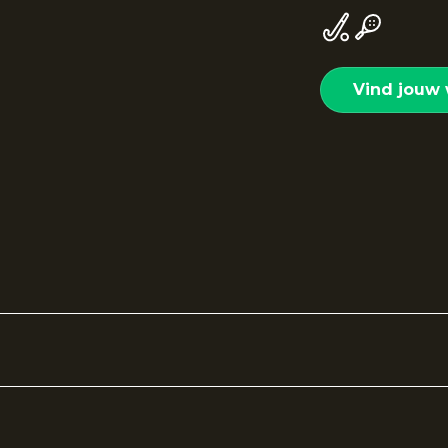
Vind jouw 
en soepel vallende sportrok die speciaal is ontworpen vo
vrijheid en voelt prettig aan tijdens iedere training of
p het veld én daarbuiten.