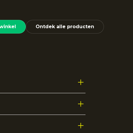
winkel
Ontdek alle producten
or jonge sporters. De zachte
 wedstrijd. De moderne, luchtige