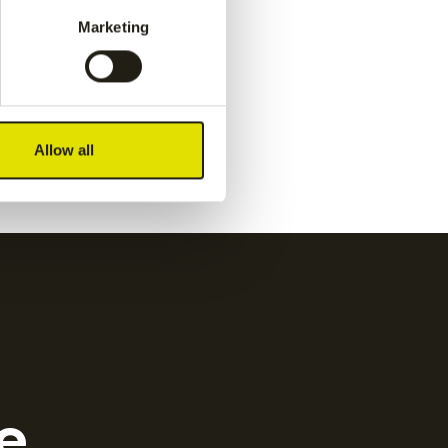
navy
€
50.00
Marketing
Kadiri kids pant
-
white
€
60.00
Allow all
e