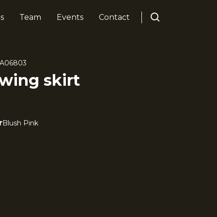
s
Team
Events
Contact
A06803
owing skirt
r
Blush Pink