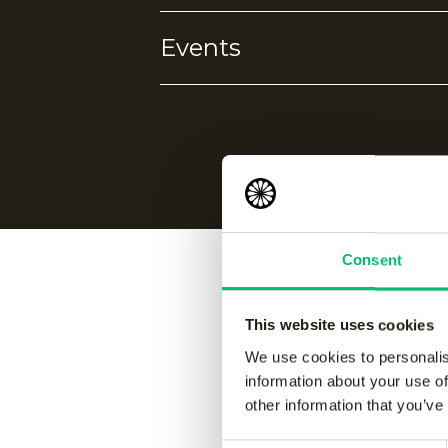
Events
4-way stretch
Ademend
Vochtafvoerend
Koelhoud
Geen events gevonden.
Consent
Vergelijk
This website uses cookies
We use cookies to personalis
information about your use of
other information that you’ve
Jaipur kids performance pant
-
Jaipur 