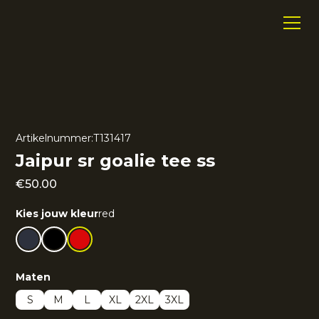
Artikelnummer:
T131417
Jaipur sr goalie tee ss
€
50.00
Kies jouw kleur
red
Maten
S
M
L
XL
2XL
3XL