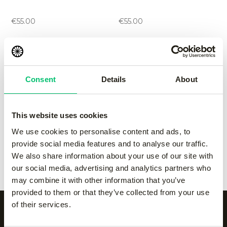
pant
pant
-
Grey
-
navy
€
55.00
€
55.00
Jaipur women
Jaipur women
performance pant
performance pant
Consent
Details
About
-
black
-
green
€
55.00
€
55.00
This website uses cookies
Jaipur women
Jaipur women
We use cookies to personalise content and ads, to
performance pant
performance pant
provide social media features and to analyse our traffic.
-
Grey
-
navy
We also share information about your use of our site with
€
55.00
€
55.00
our social media, advertising and analytics partners who
may combine it with other information that you’ve
provided to them or that they’ve collected from your use
of their services.