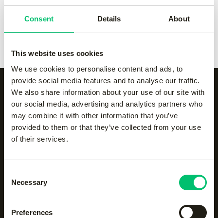
Consent
Details
About
Boys swift short
-
white
€
25.00
This website uses cookies
We use cookies to personalise content and ads, to
provide social media features and to analyse our traffic.
We also share information about your use of our site with
our social media, advertising and analytics partners who
Alle categorieën op een
may combine it with other information that you’ve
provided to them or that they’ve collected from your use
rijtje
of their services.
Accessoires
Body protection
Consent
Necessary
Selection
Hockeyaccessoires
Hockeykleding
Preferences