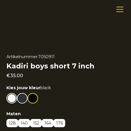
Artikelnummer:
T050911
Kadiri boys short 7 inch
€
35.00
Kies jouw kleur
black
Maten
128
140
152
164
176