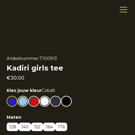
Artikelnummer:
T100913
Kadiri girls tee
€
30.00
Kies jouw kleur
Cobalt
Maten
128
140
152
164
176