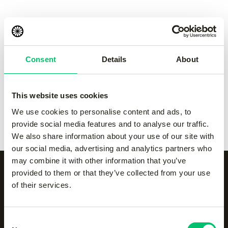
pant
pant
-
Grey
-
navy
€
50.00
€
50.00
Consent
Details
About
Kadiri kids pant
-
black
Kadiri kids pant
-
Grey
€
60.00
€
60.00
This website uses cookies
Kadiri kids pant
-
navy
Kadiri kids pant
-
white
We use cookies to personalise content and ads, to
€
60.00
€
60.00
provide social media features and to analyse our traffic.
We also share information about your use of our site with
our social media, advertising and analytics partners who
may combine it with other information that you’ve
provided to them or that they’ve collected from your use
of their services.
Alle categorieën op een
rijtje
Consent