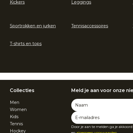
Kickers
Leggings
Sportrokken en jurken
Tennisaccessoires
T-shirts en tops
Collecties
Meld je aan voor onze ni
Men
Women
Kids
Tennis
Door je aan te melden ga je akkoor
Hockey
en
algemeen voorwaarden
.