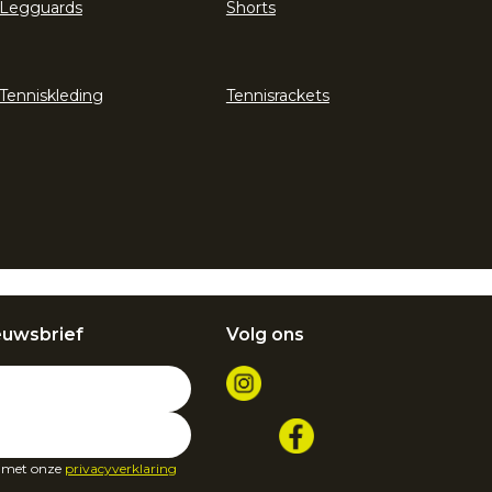
Legguards
Shorts
Tenniskleding
Tennisrackets
euwsbrief
Volg ons
d met onze
privacyverklaring