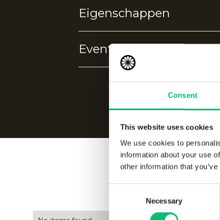
goedgekeurd door de ITF en geschik
Eigenschappen
ITF-goedgekeurd
Geschikt voor alle ondergrond
Consistente prestaties
Events
Geen eigenschappen gevonden.
Hoogwaardige drukconstructi
Premium vilt
Geen events gevonden.
Lange levensduur
Consent
Verpakt per 4 ballen per tube
This website uses cookies
We use cookies to personalis
information about your use of
other information that you’ve
Vergelijk
Consent
Necessary
Selection