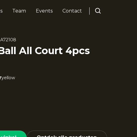
s
Team
Events
Contact
A72108
Ball All Court 4pcs
r
yellow