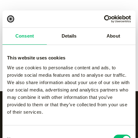
pant
pant
-
Grey
-
navy
€
55.00
€
55.00
Consent
Details
About
Kadiri men pant
-
black
Kadiri men pant
-
Grey
€
65.00
€
65.00
This website uses cookies
Kadiri men pant
-
navy
Kadiri men pant
-
white
We use cookies to personalise content and ads, to
€
65.00
€
65.00
provide social media features and to analyse our traffic.
We also share information about your use of our site with
our social media, advertising and analytics partners who
may combine it with other information that you’ve
provided to them or that they’ve collected from your use
of their services.
Alle categorieën op een
rijtje
Consent