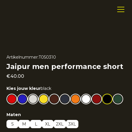
Artikelnummer:
T050310
Jaipur men performance short
€
40.00
Kies jouw kleur
black
Maten
S
M
L
XL
2XL
3XL