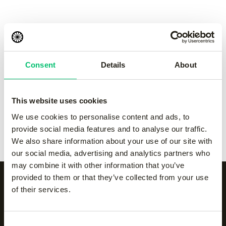
Kadiri sock high
-
black
Kadiri sock high
-
navy
€
7.50
€
7.50
Consent
Details
About
Kadiri sock high
-
white
Kadiri sock low
-
black
€
7.50
€
7.50
This website uses cookies
We use cookies to personalise content and ads, to
Kadiri sock low
-
navy
Kadiri sock low
-
white
provide social media features and to analyse our traffic.
€
7.50
€
7.50
We also share information about your use of our site with
our social media, advertising and analytics partners who
may combine it with other information that you’ve
provided to them or that they’ve collected from your use
of their services.
Alle categorieën op een
Consent