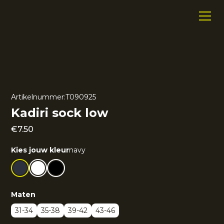
Artikelnummer:
T090925
Kadiri sock low
€
7.50
Kies jouw kleur
navy
Maten
31-34
35-38
39-42
43-46