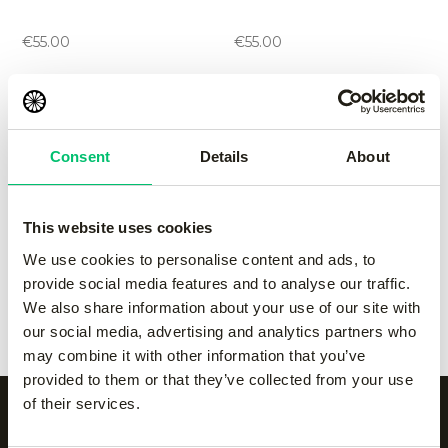
pant
pant
-
Grey
-
navy
€
55.00
€
55.00
Jaipur women
Jaipur women
performance pant
performance pant
Consent
Details
About
-
black
-
green
€
55.00
€
55.00
This website uses cookies
Jaipur women
Jaipur women
We use cookies to personalise content and ads, to
performance pant
performance pant
provide social media features and to analyse our traffic.
-
Grey
-
navy
We also share information about your use of our site with
€
55.00
€
55.00
our social media, advertising and analytics partners who
may combine it with other information that you’ve
provided to them or that they’ve collected from your use
of their services.