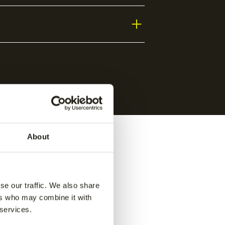
About
se our traffic. We also share
ers who may combine it with
 services.
ance
Jaipur women performance