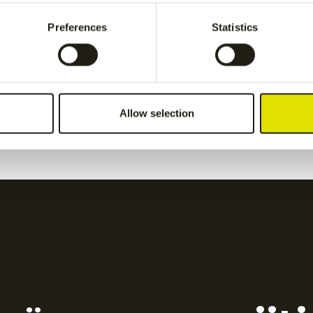
pant
-
Grey
Preferences
Statistics
€
55.00
women pant
-
Grey
Kadiri women pant
-
nav
Allow selection
€
65.00