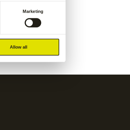
pant
-
navy
Marketing
€
55.00
y
Kadiri women pant
-
white
Allow all
€
65.00