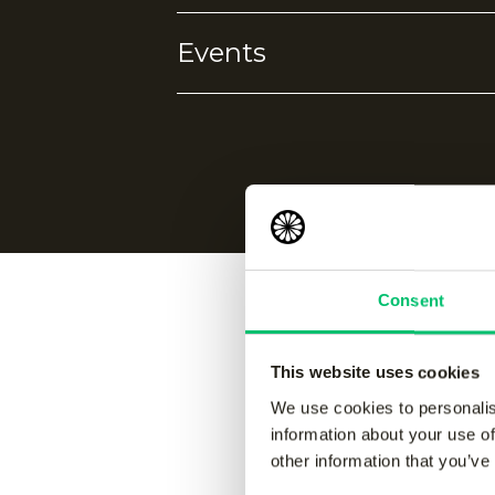
10% elestane
Events
Geen eigenschappen gevonden.
Geen events gevonden.
Consent
Vergelijk
This website uses cookies
We use cookies to personalis
information about your use of
other information that you’ve
Jaipur women performance
Jaipur 