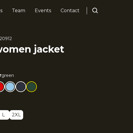
s
Team
Events
Contact
20912
women jacket
r
green
L
2XL