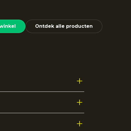
winkel
Ontdek alle producten
tieve activiteiten of gewoon voor in
n voor een aansluitende en prettige
ssieke tape op de mouwen geeft het