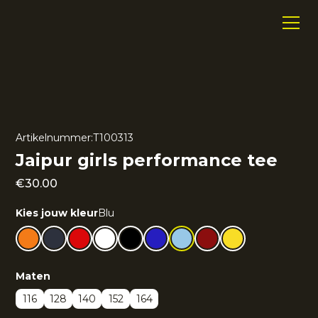
Artikelnummer:
T100313
Jaipur girls performance tee
€
30.00
Kies jouw kleur
Blu
Maten
116
128
140
152
164