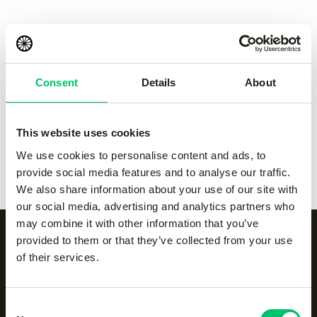
pant
pant
-
Grey
-
navy
€
50.00
€
50.00
Consent
Details
About
Kadiri kids pant
-
black
Kadiri kids pant
-
Grey
€
60.00
€
60.00
This website uses cookies
Kadiri kids pant
-
navy
Kadiri kids pant
-
white
We use cookies to personalise content and ads, to
€
60.00
€
60.00
provide social media features and to analyse our traffic.
We also share information about your use of our site with
our social media, advertising and analytics partners who
may combine it with other information that you’ve
provided to them or that they’ve collected from your use
of their services.
Alle categorieën op een
rijtje
Consent