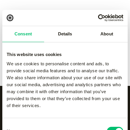
pant
pant
-
Grey
-
navy
€
50.00
€
50.00
Consent
Details
About
Kadiri kids pant
-
black
Kadiri kids pant
-
Grey
€
60.00
€
60.00
This website uses cookies
Kadiri kids pant
-
navy
Kadiri kids pant
-
white
We use cookies to personalise content and ads, to
€
60.00
€
60.00
provide social media features and to analyse our traffic.
We also share information about your use of our site with
our social media, advertising and analytics partners who
may combine it with other information that you’ve
provided to them or that they’ve collected from your use
of their services.
Alle categorieën op een
rijtje
Consent