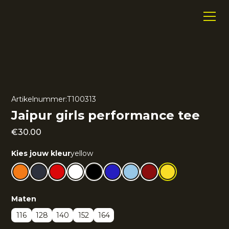
Artikelnummer:
T100313
Jaipur girls performance tee
€
30.00
Kies jouw kleur
yellow
Maten
116
128
140
152
164