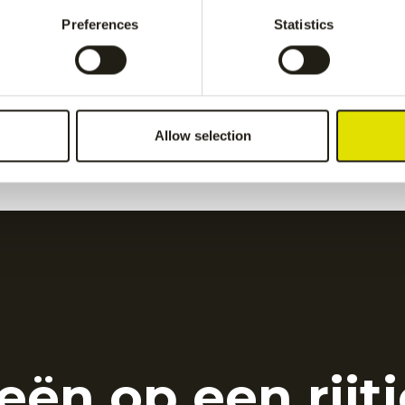
Grey
€
50.00
Preferences
Statistics
ids pant
-
Grey
Kadiri kids pant
-
navy
€
60.00
Allow selection
eën op een rijtj