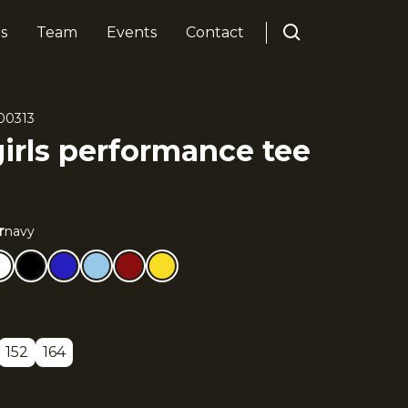
s
Team
Events
Contact
00313
girls performance tee
r
navy
152
164