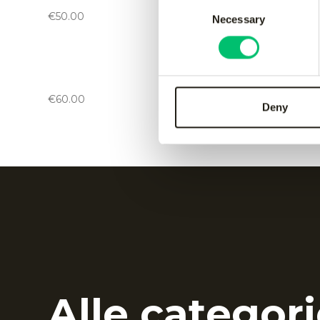
black
green
Consent
€
50.00
€
50.00
Necessary
Selection
Kadiri kids pant
-
black
Kadiri k
€
60.00
€
60.00
Deny
Alle categori