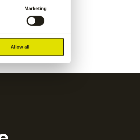
navy
€
50.00
Marketing
Kadiri kids pant
-
white
€
60.00
Allow all
e