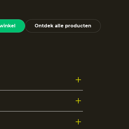
winkel
Ontdek alle producten
 je workout. Dankzij de ademende
h geplaatste gaten op de plekken
-gehalte biedt meer stretch,