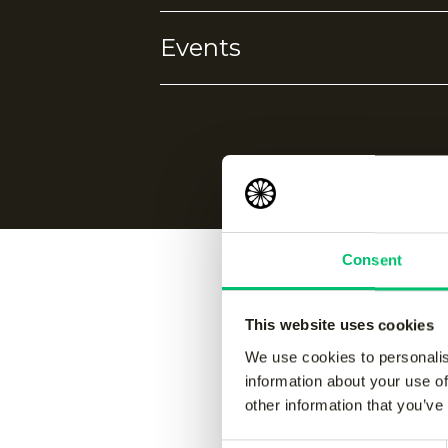
Events
4-way stretch
Lichtgewicht
Geen events gevonden.
Consent
Vergelijk
This website uses cookies
We use cookies to personalis
information about your use of
other information that you’ve
Jaipur kids performance pant
-
Jaipur 