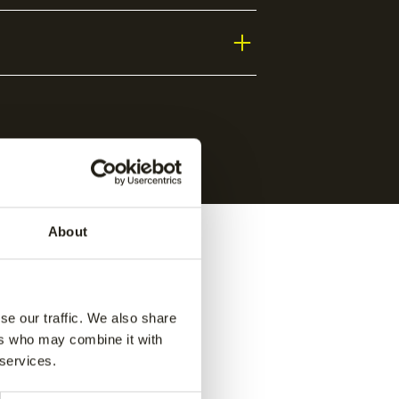
About
se our traffic. We also share
ers who may combine it with
 services.
e pant
-
Jaipur kids performance pant
-