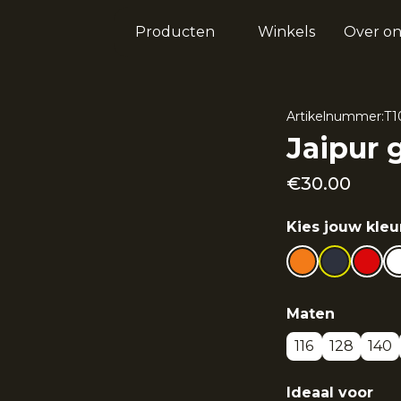
Producten
Winkels
Over on
Artikelnummer:
T1
Jaipur 
€
30.00
Kies jouw kleu
Maten
116
128
140
Ideaal voor