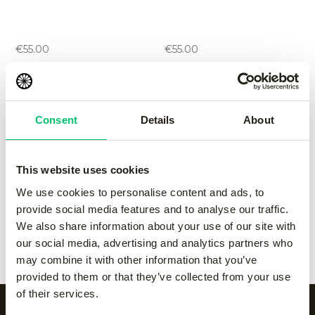
Jaipur men performance
Jaipur men performance
pant
pant
-
Grey
-
navy
€
55.00
€
55.00
Jaipur women
Jaipur women
performance pant
performance pant
Consent
Details
About
-
black
-
green
€
55.00
€
55.00
This website uses cookies
We use cookies to personalise content and ads, to
Jaipur women
Jaipur women
provide social media features and to analyse our traffic.
performance pant
performance pant
We also share information about your use of our site with
-
Grey
-
navy
€
55.00
€
55.00
our social media, advertising and analytics partners who
may combine it with other information that you’ve
provided to them or that they’ve collected from your use
of their services.