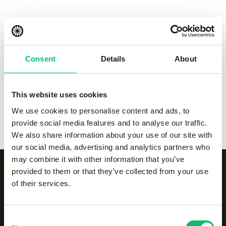
pant
pant
-
Grey
-
navy
€
50.00
€
50.00
Consent
Details
About
Kadiri kids pant
-
black
Kadiri kids pant
-
Grey
€
60.00
€
60.00
This website uses cookies
Kadiri kids pant
-
navy
Kadiri kids pant
-
white
We use cookies to personalise content and ads, to
€
60.00
€
60.00
provide social media features and to analyse our traffic.
We also share information about your use of our site with
our social media, advertising and analytics partners who
may combine it with other information that you’ve
provided to them or that they’ve collected from your use
of their services.
Alle categorieën op een
rijtje
Consent