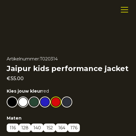
Artikelnummer:
T020314
Jaipur kids performance jacket
€
55.00
Kies jouw kleur
red
Maten
116
128
140
152
164
176