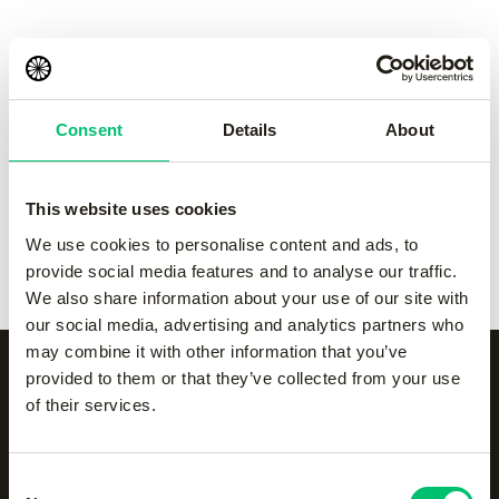
pant
pant
-
Grey
-
navy
€
50.00
€
50.00
Consent
Details
About
Kadiri kids pant
-
black
Kadiri kids pant
-
Grey
€
60.00
€
60.00
This website uses cookies
Kadiri kids pant
-
navy
Kadiri kids pant
-
white
We use cookies to personalise content and ads, to
€
60.00
€
60.00
provide social media features and to analyse our traffic.
We also share information about your use of our site with
our social media, advertising and analytics partners who
may combine it with other information that you’ve
provided to them or that they’ve collected from your use
of their services.
Alle categorieën op een
rijtje
Consent