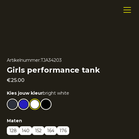
Artikelnummer:
TJA34203
Girls performance tank
€
25.00
Kies jouw kleur
bright white
Maten
128
140
152
164
176