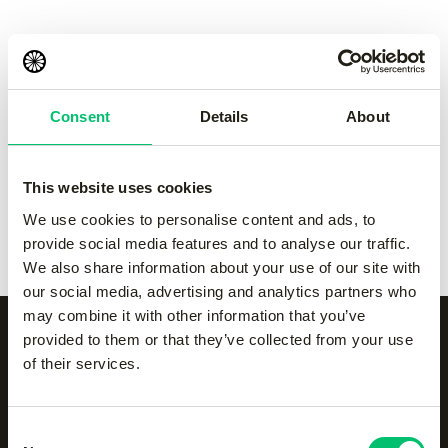
pant
pant
-
Grey
-
navy
€
50.00
€
50.00
Consent
Details
About
Kadiri kids pant
-
black
Kadiri kids pant
-
Grey
€
60.00
€
60.00
This website uses cookies
Kadiri kids pant
-
navy
Kadiri kids pant
-
white
We use cookies to personalise content and ads, to
€
60.00
€
60.00
provide social media features and to analyse our traffic.
We also share information about your use of our site with
our social media, advertising and analytics partners who
may combine it with other information that you’ve
provided to them or that they’ve collected from your use
of their services.
Alle categorieën op een
rijtje
Consent