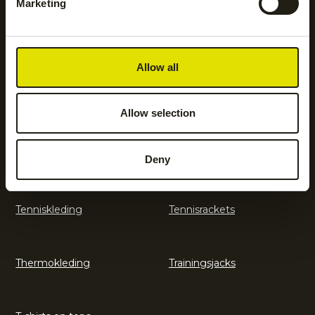
Marketing
Legguards
Shorts
Allow all
Sokken
Sportondergoed
Allow selection
Sportrokken en jurken
Tennisaccessoires
Deny
Tenniskleding
Tennisrackets
Thermokleding
Trainingsjacks