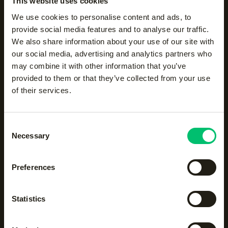
This website uses cookies
Alle categorieën op een
We use cookies to personalise content and ads, to
rijtje
provide social media features and to analyse our traffic.
We also share information about your use of our site with
our social media, advertising and analytics partners who
Accessoires
Body protection
may combine it with other information that you’ve
provided to them or that they’ve collected from your use
of their services.
Hockeyaccessoires
Hockeykleding
Consent
Necessary
Hockeysticks
Hoodies en sweatshirts
Selection
Preferences
Jassen
Jogging- en
trainingsbroeken
Statistics
Kickers
Leggings