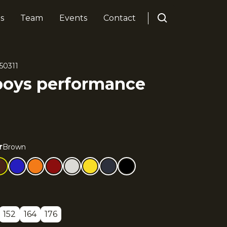
s
Team
Events
Contact
50311
boys performance
r
Brown
152
164
176