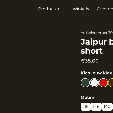
Producten
Winkels
Over on
Artikelnummer:
T0
Jaipur 
short
€
35.00
Kies jouw kleu
Maten
116
128
140