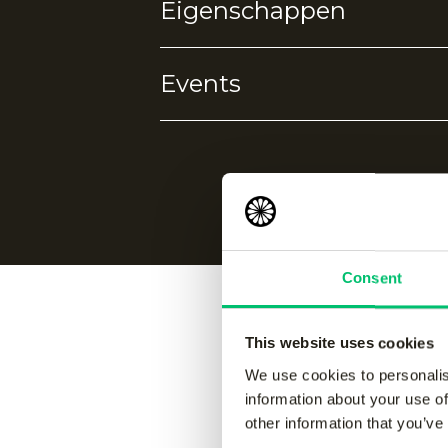
Eigenschappen
90% polyester
10% elastane
Events
4-way stretch
Geen events gevonden.
Consent
This website uses cookies
Vergelijk
We use cookies to personalis
information about your use of
other information that you’ve