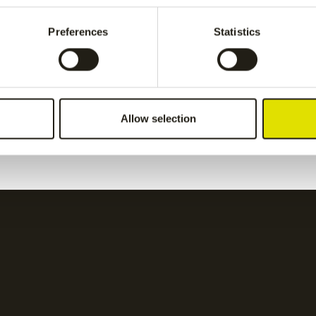
kids performance pant
-
Jaipur kids performanc
Grey
Preferences
Statistics
€
50.00
ids pant
-
Grey
Kadiri kids pant
-
navy
Allow selection
€
60.00