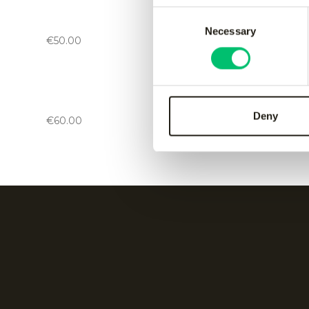
Jaipur kids performance pant
-
Jaipur 
Consent
black
green
Necessary
Selection
€
50.00
€
50.00
Kadiri kids pant
-
black
Kadiri k
Deny
€
60.00
€
60.00