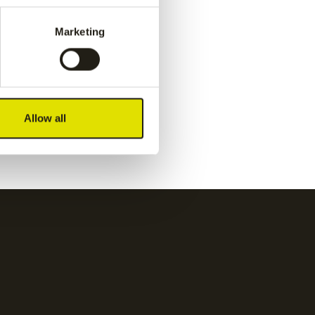
e pant
-
Jaipur kids performance pant
-
navy
Marketing
€
50.00
Kadiri kids pant
-
white
Allow all
€
60.00