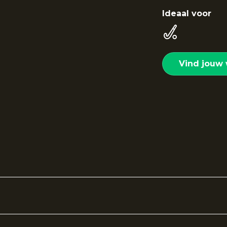
Ideaal voor
Vind jouw 
rt
is gemaakt van een lichtgewicht stof, waardoor het 
 sporten. De meshpanelen aan de zijkanten zorgen voor
erfect aan op het lichaam en is ideaal om verschillende 