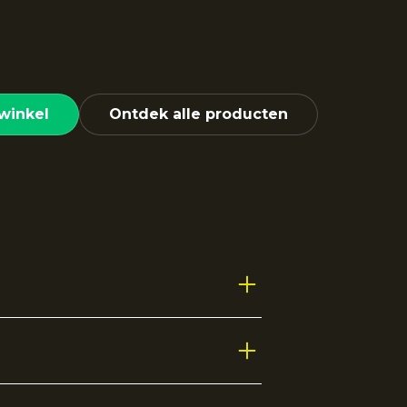
winkel
Ontdek alle producten
optimale bewegingsvrijheid en
 extra ventilatie, waardoor je koel
sportactiviteiten te beoefenen.