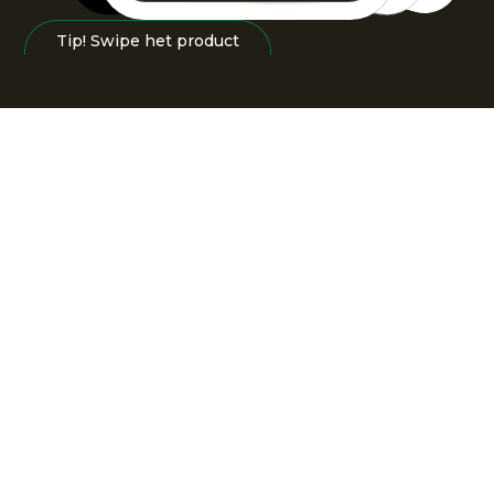
Tip! Swipe het product
naar links of rechts.
Zoek op sport
TENNIS
HOCKEY
GOALIE