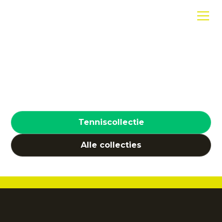
Play your way
Voor sporters die elke dag het beste
uit zichzelf willen halen.
Tenniscollectie
Alle collecties