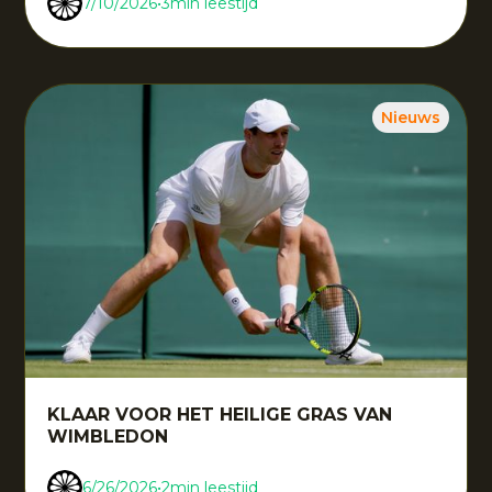
7/10/2026
•
3
min leestijd
Nieuws
KLAAR VOOR HET HEILIGE GRAS VAN
WIMBLEDON
6/26/2026
•
2
min leestijd