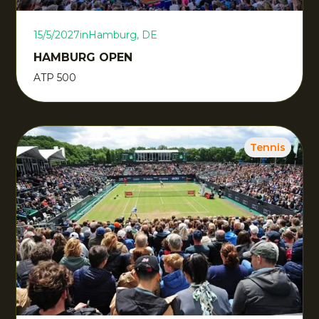
15/5/2027
in
Hamburg, DE
HAMBURG OPEN
ATP 500
Tennis