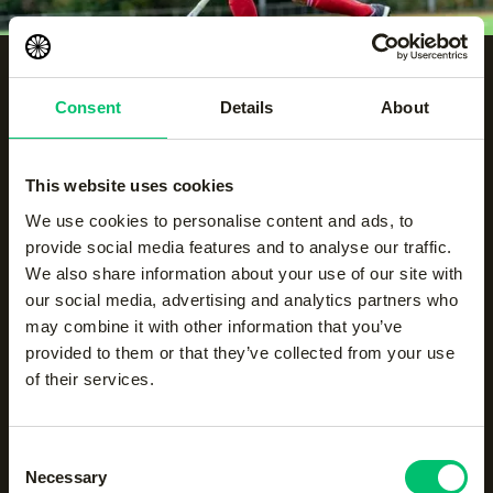
Consent
Details
About
This website uses cookies
The Indian Maharadja is
We use cookies to personalise content and ads, to
aanwezig waar sport leeft en
provide social media features and to analyse our traffic.
beweegt
We also share information about your use of our site with
our social media, advertising and analytics partners who
Van topsportevenementen tot lokale acties: ontmoet
may combine it with other information that you’ve
ons op locatie, ontdek onze nieuwste collecties en
provided to them or that they’ve collected from your use
ervaar onze zichtbaarheid via opvallende
of their services.
merchandising en krachtige marketing.
Consent
Tennis
Necessary
Selection