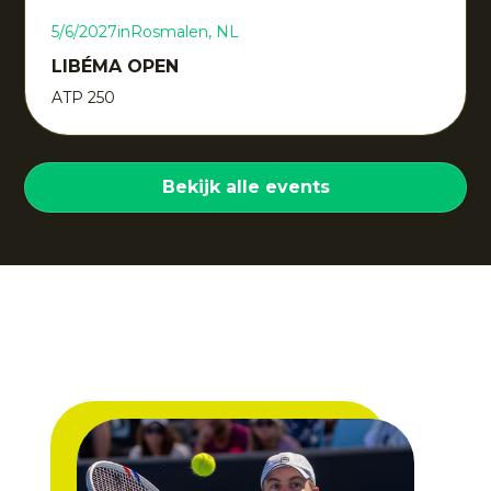
5/6/2027
in
Rosmalen, NL
LIBÉMA OPEN
ATP 250
Bekijk alle events
Behind the team