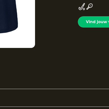
Vind jouw 
ndian Maharadja is ontworpen voor sporters die comfo
ende stof met vochtafvoerende eigenschappen houdt j