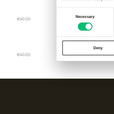
Jaipur men performance short
-
Jaipur 
Consent
black
Bordea
Necessary
Selection
€
40.00
€
40.00
Jaipur men performance short
-
Jaipur 
Deny
green
Grey
€
40.00
€
40.00