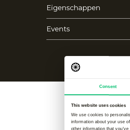
iedere training of wedstrijd. Dankzi
Eigenschappen
zodat je altijd het maximale uit je p
• 91% polyester
• 9%elastane
Events
4-way stretch
Geen events gevonden.
Consent
This website uses cookies
Vergelijk
We use cookies to personalis
information about your use of
other information that you’ve