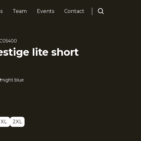
s
Team
Events
Contact
C05400
stige lite short
r
night blue
XL
2XL