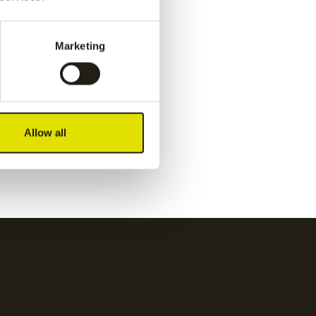
e short
-
Jaipur men performance short
-
Cobalt
Marketing
€
40.00
e short
-
Jaipur men performance short
-
Allow all
orange
€
40.00