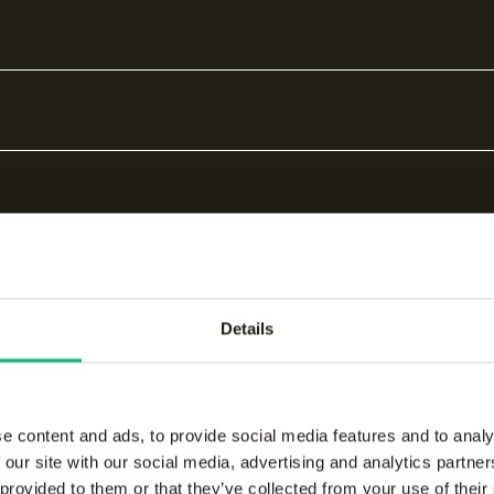
j de flexibele constructie en sportieve pasvorm geniet j
restaties kunt halen.
Details
bare producten
e content and ads, to provide social media features and to analy
 our site with our social media, advertising and analytics partn
 provided to them or that they’ve collected from your use of their