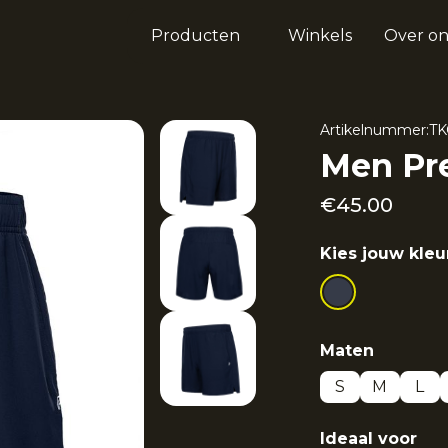
Producten
Winkels
Over on
Artikelnummer:
TK
Men Pre
€
45.00
Kies jouw kleu
Maten
S
M
L
Ideaal voor