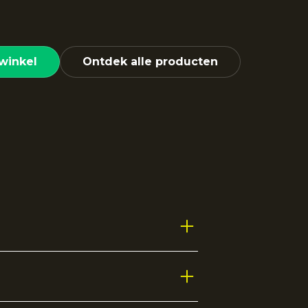
winkel
Ontdek alle producten
rt en performance willen
e droog en comfortabel tijdens