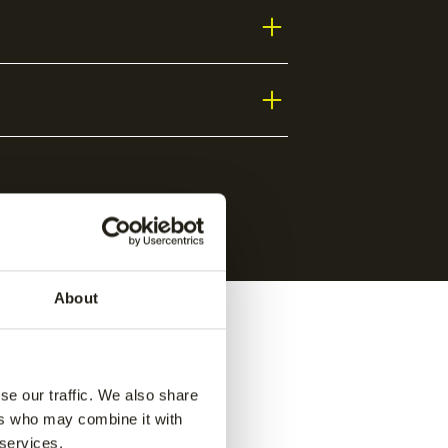
e van optimale bewegingsvrijheid,
About
se our traffic. We also share
ers who may combine it with
 services.