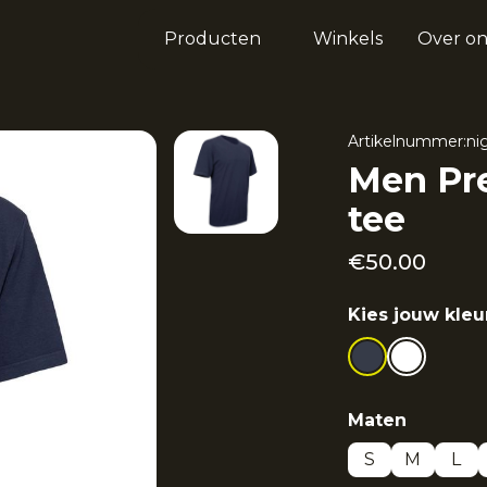
Producten
Winkels
Over on
Artikelnummer:
ni
Men Pre
tee
€
50.00
Kies jouw kleu
Maten
S
M
L