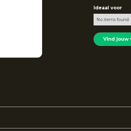
Ideaal voor
No items found.
Vind jouw 
tee
van The Indian Maharadja combineert een sportieve 
oenmix en comfortabele pasvorm is dit T-shirt ideaal vo