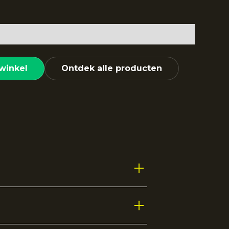
winkel
Ontdek alle producten
uitstraling met optimaal
or zowel sportieve activiteiten als