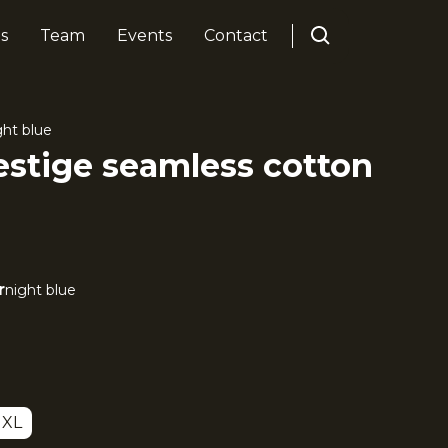
s
Team
Events
Contact
ght blue
stige seamless cotton
r
night blue
XL