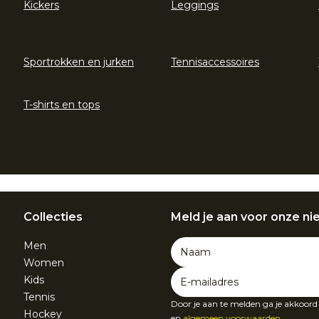
Kickers
Leggings
Sportrokken en jurken
Tennisaccessoires
T-shirts en tops
Collecties
Meld je aan voor onze ni
Men
Women
Kids
Tennis
Door je aan te melden ga je akkoor
Hockey
en
algemeen voorwaarden
.