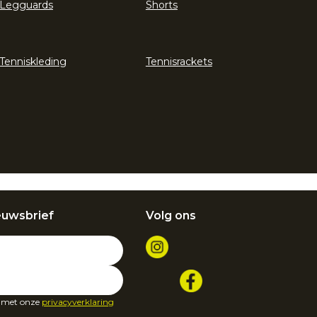
Legguards
Shorts
Tenniskleding
Tennisrackets
euwsbrief
Volg ons
d met onze
privacyverklaring