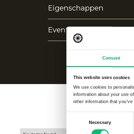
dagelijks gebruik. Dit veelzijdige s
Eigenschappen
100% katoen
Events
Naadloos
Geen events gevonden.
Consent
This website uses cookies
We use cookies to personalis
information about your use of
other information that you’ve
Vergelijk
Consent
Necessary
Selection