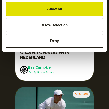
Allow all
Allow selection
THE INDIAN MAHARADJA
Deny
ZICHTBAAR OP TWEE
INTERNATIONALE
GRAVELTOERNOOIEN IN
NEDERLAND
Bas Campbell
7/10/2026
•
3
min
Nieuws