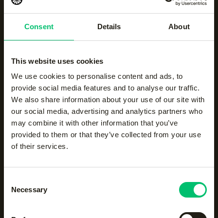
Of je nu komt om te genieten van toptennis, een van
onze ambassadeurs te ontmoeten, de nieuwste
Consent
Details
About
collectie te ontdekken of deel te nemen aan een van
onze activaties, bij The Indian Maharadja valt er tijdens
de Libéma Open 2026 volop te beleven.
This website uses cookies
We kijken ernaar uit om samen met jou een
We use cookies to personalise content and ads, to
onvergetelijke tennisweek te beleven op het
provide social media features and to analyse our traffic.
Rosmalense gras.
We also share information about your use of our site with
our social media, advertising and analytics partners who
may combine it with other information that you’ve
provided to them or that they’ve collected from your use
of their services.
Producten in dit artikel
Consent
Necessary
Selection
Men agility blizzard tee
|
Men ripstop short
|