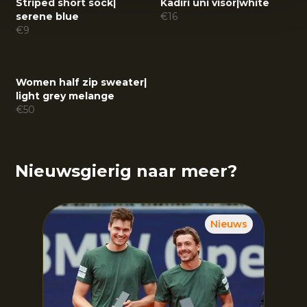
Striped short sock
|
Kadiri uni visor
|
white
serene blue
€
16
€
9
Women half zip sweater
|
light grey melange
€
50
Nieuwsgierig naar meer?
Nieuws