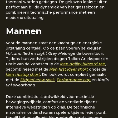
toernooi worden gedragen. De gekozen looks sluiten
perfect aan bij de dynamiek van het grasseizoen en
combineren technische performance met een
moderne uitstraling.
Mannen
Voor de mannen staat een krachtige en energieke
uitstraling centraal. Op de baan voeren de kleuren
Volcano Red
en
Light Grey Melange
de boventoon.
Tijdens hun wedstrijden dragen Tallon Griekspoor en
Botic van de Zandschulp de
Men agility blizzard tee
,
gecombineerd met de
Men first layer short
onder de
Men ripstop short
. De look wordt compleet gemaakt
met de
Striped crew sock
,
Performance cap
en
Kadiri
uni sweatband
.
Deze combinatie is ontwikkeld voor maximale
bewegingsvrijheid, comfort en ventilatie tijdens
intensieve wedstrijden op gras. De technische
materialen ondersteunen spelers tijdens ieder punt,
terwijl het opvallende kleurgebruik zorgt voor een