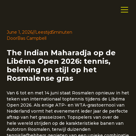
June 1, 2026
//
Leestijd
5
minuten
Door
Bas Campbell
The Indian Maharadja op de
Libéma Open 2026: tennis,
beleving en stijl op het
Rosmalense gras
Van 6 tot en met 14 juni staat Rosmalen opnieuw in het
teken van internationaal toptennis tijdens de Libéma
Open 2026. Als enige ATP- en WTA-grastoernooi van
Nederland vormt het evenement ieder jaar de perfecte
aftrap van het grasseizoen. Topspelers van over de
hele wereld strijden op de karakteristieke banen van
Autotron Rosmalen, terwijl duizenden
tennisliefhebbers genieten van een unieke combinatie