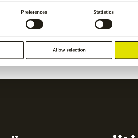
pant
-
Grey
Preferences
Statistics
€
55.00
women pant
-
Grey
Kadiri women pant
-
nav
Allow selection
€
65.00