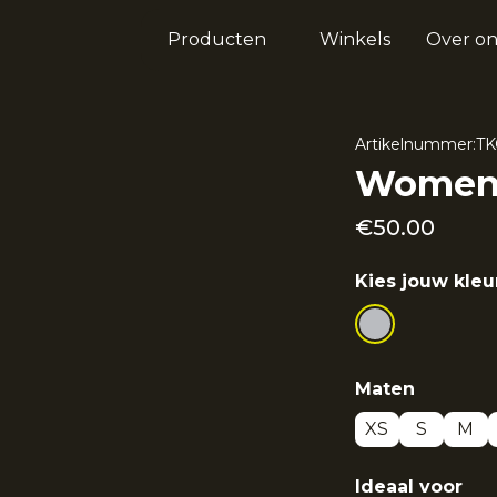
Producten
Winkels
Over on
Artikelnummer:
TK
Women h
€
50.00
Kies jouw kleu
Maten
XS
S
M
Ideaal voor