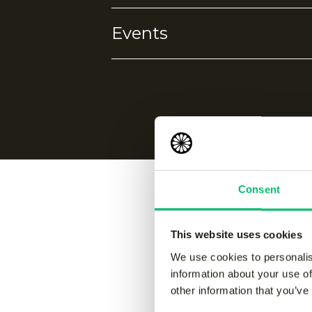
Events
4-way stretch
Ademend
Warmhoudend
Wimbledon
Consent
Vergelijk
This website uses cookies
We use cookies to personalis
information about your use of
other information that you’ve
Jaipur women performance
Jaipur 