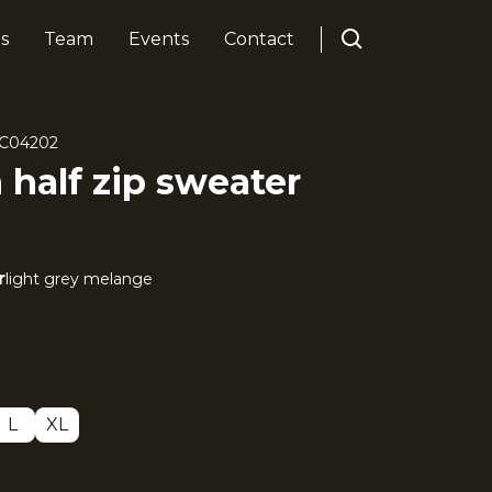
s
Team
Events
Contact
C04202
alf zip sweater
r
light grey melange
L
XL