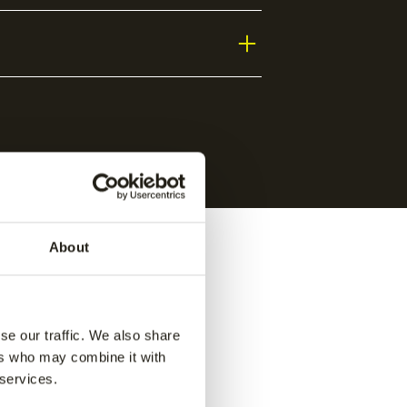
About
se our traffic. We also share
ers who may combine it with
 services.
ance
Jaipur women performance