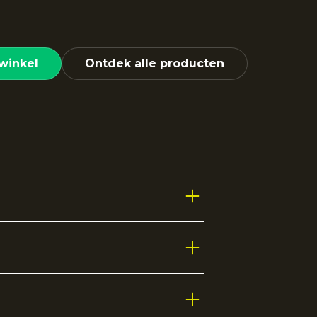
winkel
Ontdek alle producten
 met een vrouwelijke pasvorm.De
rgt voor extra ventilatie en
aal op en naast het veld.