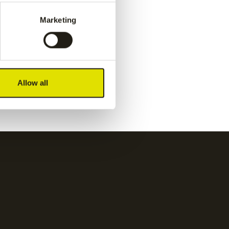
pant
-
navy
Marketing
€
55.00
y
Kadiri women pant
-
white
Allow all
€
65.00