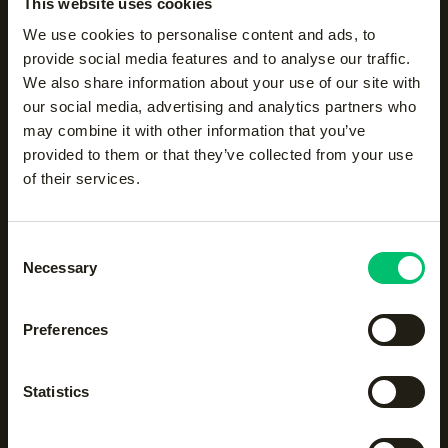
Nieuwsgierig naar meer?
This website uses cookies
We use cookies to personalise content and ads, to
provide social media features and to analyse our traffic.
We also share information about your use of our site with
Nieuws
our social media, advertising and analytics partners who
may combine it with other information that you’ve
provided to them or that they’ve collected from your use
of their services.
Consent
Necessary
Selection
HISTORISCHE ATP-TITEL IN
Preferences
MÜNCHEN VOOR DUITS DUO
SCHNAITTER & WALLNER
Statistics
Bas Campbell
4/20/2026
•
3
min