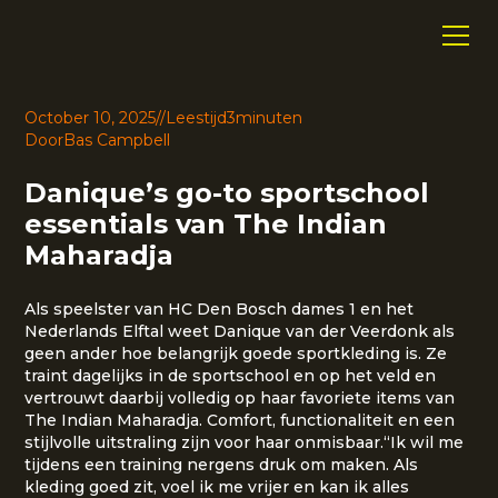
October 10, 2025
//
Leestijd
3
minuten
Door
Bas Campbell
Danique’s go-to sportschool
essentials van The Indian
Maharadja
Als speelster van HC Den Bosch dames 1 en het
Nederlands Elftal weet Danique van der Veerdonk als
geen ander hoe belangrijk goede sportkleding is. Ze
traint dagelijks in de sportschool en op het veld en
vertrouwt daarbij volledig op haar favoriete items van
The Indian Maharadja. Comfort, functionaliteit en een
stijlvolle uitstraling zijn voor haar onmisbaar.“Ik wil me
tijdens een training nergens druk om maken. Als
kleding goed zit, voel ik me vrijer en kan ik alles