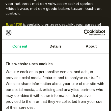
voor het eerst met een volwassen racket spelen.
Middelzwaar, met een goede balans tussen kracht en
controle.
Tapti 305
is veelzijdig en zeer geschikt voor agressief
spel. Het middelzware karakter en de sterke balans
tussen kracht en controle maken dit racket ideaal om
het tempo te bepalen en de rally naar je hand te
zetten.
Consent
Details
About
Junior rackets: de basis
voor groei
This website uses cookies
We use cookies to personalise content and ads, to
Ook voor jonge spelers biedt The Indian Maharadja
provide social media features and to analyse our traffic.
rackets die helpen om techniek, controle en
We also share information about your use of our site with
spelplezier te ontwikkelen.
our social media, advertising and analytics partners who
may combine it with other information that you’ve
Devi 25
biedt een perfecte balans tussen kracht en
provided to them or that they’ve collected from your use
controle. Het lichte ontwerp maakt het racket
of their services.
gemakkelijk hanteerbaar en is geschikt voor kinderen