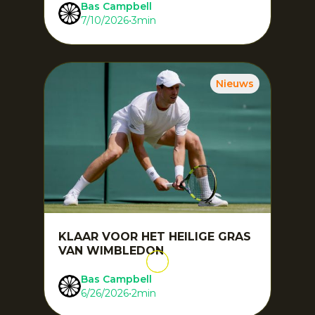
Bas Campbell
7/10/2026
•
3
min
Nieuws
KLAAR VOOR HET HEILIGE GRAS
VAN WIMBLEDON
Bas Campbell
6/26/2026
•
2
min