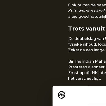
Ook buiten de baan 
Kota women classic
altijd goed natuurlij
Trots vanui
De dubbelslag van 
fysieke inhoud, fo
Zeker na een lange 
Bij The Indian Maha
Presteren wanneer h
Emst op dit NK late
het verschiet ligt.
Sarah, gefeliciteer
Bron: KNLTB / vers