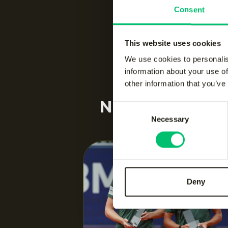
Consent
This website uses cookies
We use cookies to personalis
information about your use of
other information that you’ve
Nieuwsgierig 
Consent
Necessary
Selection
Nieuw
Deny