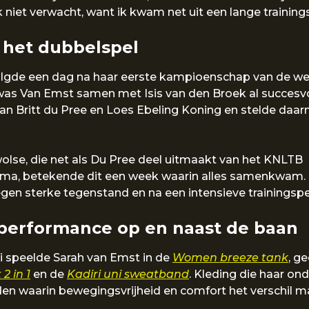
k niet verwacht, want ik kwam net uit een lange training
 het dubbelspel
olgde een dag na haar eerste kampioenschap van de wee
s Van Emst samen met Isis van den Broek al succesvo
 van Britt du Pree en Loes Ebeling Koning en stelde da
wolse, die net als Du Pree deel uitmaakt van het KNLTB
ma, betekende dit een week waarin alles samenkwam. 
, tegen sterke tegenstand en na een intensieve trainingsp
performance op en naast de baan
i speelde Sarah van Emst in de
Women breeze tank
, g
2 in 1
en de
Kadiri uni sweatband
. Kleding die haar ond
den waarin bewegingsvrijheid en comfort het verschil m