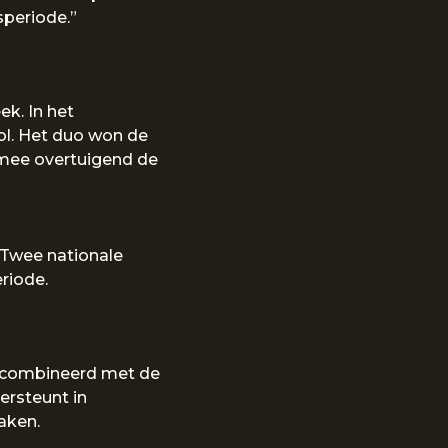
speriode.”
k. In het
l. Het duo won de
armee overtuigend de
Twee nationale
eriode.
ecombineerd met de
ersteunt in
aken.