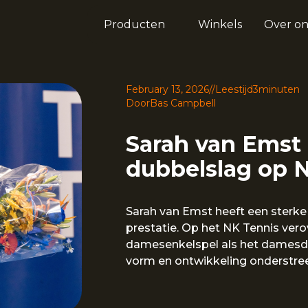
Producten
Winkels
Over on
February 13, 2026
//
Leestijd
3
minuten
Door
Bas Campbell
Sarah van Emst
dubbelslag op 
Sarah van Emst heeft een sterk
prestatie. Op het NK Tennis verov
damesenkelspel als het damesdu
vorm en ontwikkeling onderstre