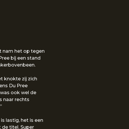
t nam het op tegen
ree bij een stand
inkerbovenbeen.
 knokte zij zich
gens Du Pree
t was ook wel de
s naar rechts
”
 lastig, het is een
 de titel. Super