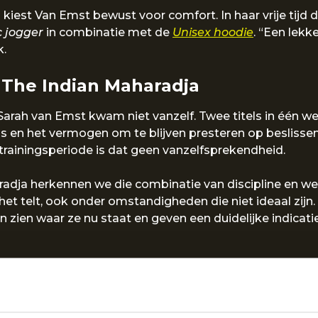
kiest Van Emst bewust voor comfort. In haar vrije tijd d
 jogger
in combinatie met de
Unisex hoodie
. “Een lekk
k.
t The Indian Maharadja
Sarah van Emst kwam niet vanzelf. Twee titels in één 
cus en het vermogen om te blijven presteren op beslis
trainingsperiode is dat geen vanzelfsprekendheid.
radja herkennen we die combinatie van discipline en wed
et telt, ook onder omstandigheden die niet ideaal zijn. 
n zien waar ze nu staat en geven een duidelijke indicati
d met deze bijzondere week.
lag NK Tennis