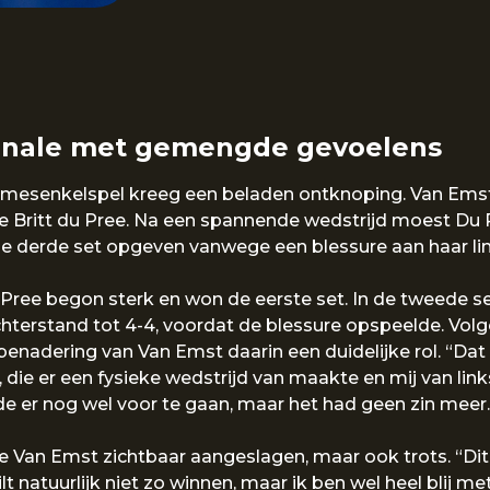
inale met gemengde gevoelens
damesenkelspel kreeg een beladen ontknoping. Van Ems
e Britt du Pree. Na een spannende wedstrijd moest Du P
n de derde set opgeven vanwege een blessure aan haar l
 Pree begon sterk en won de eerste set. In de tweede set
chterstand tot 4-4, voordat de blessure opspeelde. Vol
benadering van Van Emst daarin een duidelijke rol. “Da
 die er een fysieke wedstrijd van maakte en mij van link
de er nog wel voor te gaan, maar het had geen zin meer.
 Van Emst zichtbaar aangeslagen, maar ook trots. “Dit is
ilt natuurlijk niet zo winnen, maar ik ben wel heel blij met