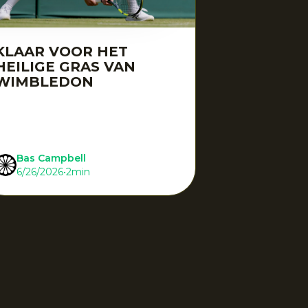
KLAAR VOOR HET
HEILIGE GRAS VAN
WIMBLEDON
Bas Campbell
6/26/2026
•
2
min