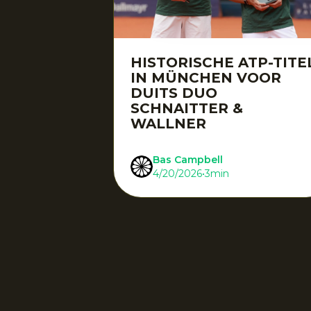
HISTORISCHE ATP-TITE
IN MÜNCHEN VOOR
DUITS DUO
SCHNAITTER &
WALLNER
Bas Campbell
4/20/2026
•
3
min