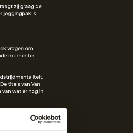
raagt zij graag de
er joggingpak is
week vragen om
sende momenten.
strijdmentaliteit.
De titels van Van
e van wat er nog in