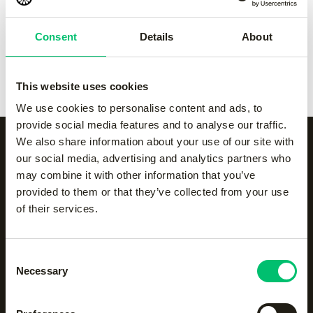
Women fine pleated
Consent
Details
About
skirt
-
ocean
€
50.00
This website uses cookies
We use cookies to personalise content and ads, to
provide social media features and to analyse our traffic.
We also share information about your use of our site with
our social media, advertising and analytics partners who
may combine it with other information that you’ve
Alle categorieën op een
provided to them or that they’ve collected from your use
rijtje
of their services.
Accessoires
Body protection
Consent
Necessary
Selection
Hockeyaccessoires
Hockeykleding