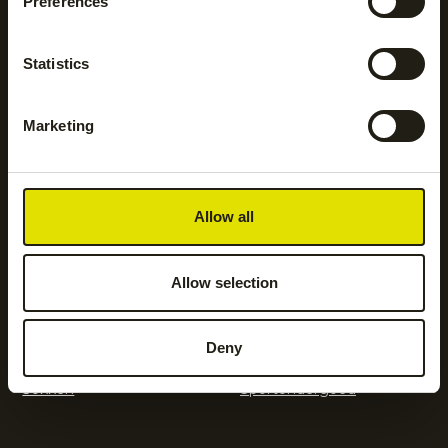
Preferences
Statistics
Hockeysticks
Hoodies en sweatshirts
Marketing
Jassen
Jogging- en
trainingsbroeken
Allow all
Kickers
Leggings
Allow selection
Legguards
Shorts
Deny
Sokken
Sportondergoed