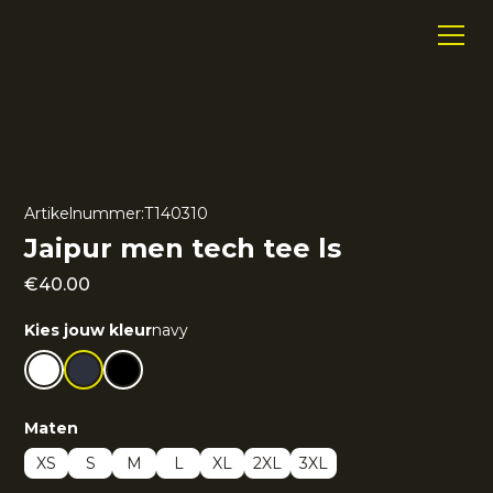
Artikelnummer:
T140310
Jaipur men tech tee ls
€
40.00
Kies jouw kleur
navy
Maten
XS
S
M
L
XL
2XL
3XL