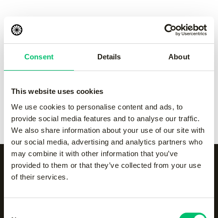
pant
pant
-
Grey
-
navy
€
55.00
€
55.00
Consent
Details
About
Kadiri men pant
-
black
Kadiri men pant
-
Grey
€
65.00
€
65.00
This website uses cookies
Kadiri men pant
-
navy
Kadiri men pant
-
white
We use cookies to personalise content and ads, to
€
65.00
€
65.00
provide social media features and to analyse our traffic.
We also share information about your use of our site with
our social media, advertising and analytics partners who
may combine it with other information that you’ve
provided to them or that they’ve collected from your use
of their services.
Alle categorieën op een
rijtje
Consent