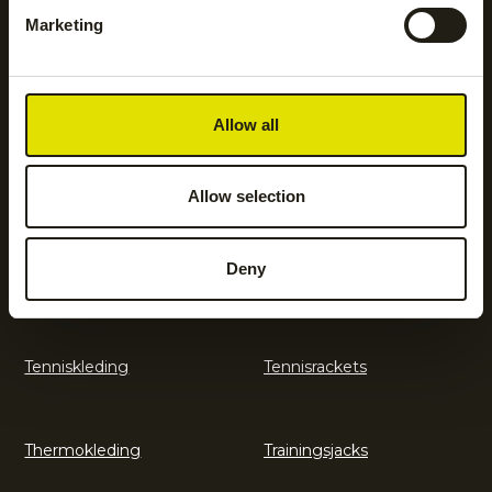
Marketing
Kickers
Leggings
Legguards
Shorts
Allow all
Allow selection
Sokken
Sportondergoed
Deny
Sportrokken en jurken
Tennisaccessoires
Tenniskleding
Tennisrackets
Thermokleding
Trainingsjacks