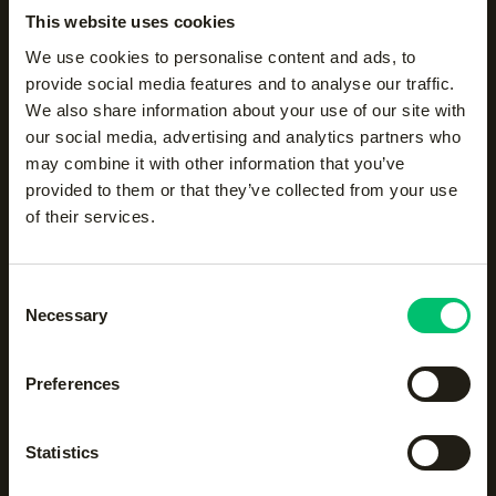
This website uses cookies
Alle categorieën op een
We use cookies to personalise content and ads, to
provide social media features and to analyse our traffic.
rijtje
We also share information about your use of our site with
our social media, advertising and analytics partners who
may combine it with other information that you’ve
Accessoires
Body protection
provided to them or that they’ve collected from your use
of their services.
Hockeyaccessoires
Hockeykleding
Consent
Necessary
Selection
Hockeysticks
Hoodies en sweatshirts
Preferences
Jassen
Jogging- en
trainingsbroeken
Statistics