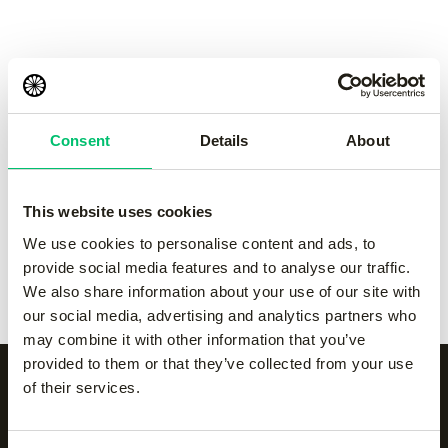
Jaipur women
Jaipur women
performance pant
performance pant
-
Grey
-
navy
€
55.00
€
55.00
Consent
Details
About
Kadiri women pant
-
black
Kadiri women pant
-
Grey
€
65.00
€
65.00
This website uses cookies
Kadiri women pant
-
navy
Kadiri women pant
-
We use cookies to personalise content and ads, to
€
65.00
white
provide social media features and to analyse our traffic.
€
65.00
We also share information about your use of our site with
our social media, advertising and analytics partners who
may combine it with other information that you’ve
provided to them or that they’ve collected from your use
of their services.
Alle categorieën op een