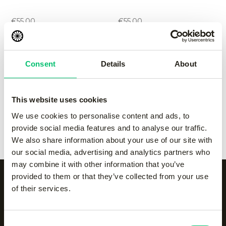
performance pant
performance pant
-
Grey
-
navy
€
55.00
€
55.00
Kadiri women pant
-
black
Kadiri women pant
-
Grey
Consent
Details
About
€
65.00
€
65.00
This website uses cookies
Kadiri women pant
-
navy
Kadiri women pant
-
We use cookies to personalise content and ads, to
€
65.00
white
provide social media features and to analyse our traffic.
€
65.00
We also share information about your use of our site with
our social media, advertising and analytics partners who
may combine it with other information that you’ve
provided to them or that they’ve collected from your use
of their services.
Alle categorieën op een
Consent