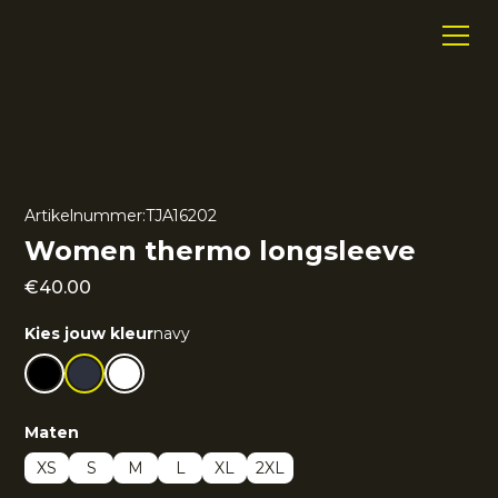
Artikelnummer:
TJA16202
Women thermo longsleeve
€
40.00
Kies jouw kleur
navy
Maten
XS
S
M
L
XL
2XL