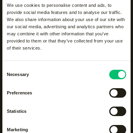
rijtje
We use cookies to personalise content and ads, to
provide social media features and to analyse our traffic.
We also share information about your use of our site with
Accessoires
Body protection
our social media, advertising and analytics partners who
may combine it with other information that you’ve
provided to them or that they’ve collected from your use
of their services.
Hockeyaccessoires
Hockeykleding
Consent
Hockeysticks
Hoodies en sweatshirts
Necessary
Selection
Preferences
Jassen
Jogging- en
trainingsbroeken
Statistics
Kickers
Leggings
Marketing