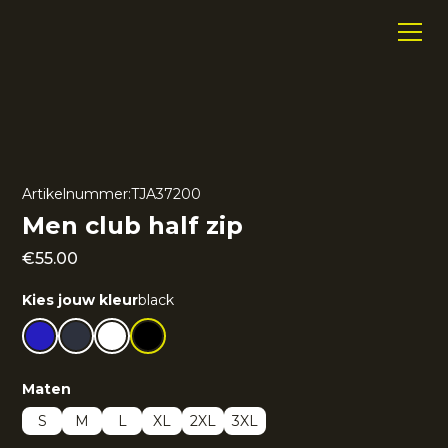
Artikelnummer:
TJA37200
Men club half zip
€
55.00
Kies jouw kleur
black
Maten
S
M
L
XL
2XL
3XL