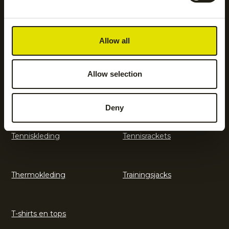
Legguards
Shorts
Allow all
Sokken
Sportondergoed
Allow selection
Sportrokken en jurken
Tennisaccessoires
Deny
Tenniskleding
Tennisrackets
Thermokleding
Trainingsjacks
T-shirts en tops