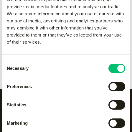
pant
pant
provide social media features and to analyse our traffic.
-
Grey
-
navy
We also share information about your use of our site with
€
55.00
€
55.00
our social media, advertising and analytics partners who
may combine it with other information that you’ve
provided to them or that they’ve collected from your use
Kadiri men pant
-
black
Kadiri men pant
-
Grey
of their services.
€
65.00
€
65.00
Consent
Kadiri men pant
-
navy
Kadiri men pant
-
white
Necessary
Selection
€
65.00
€
65.00
Preferences
Statistics
Alle categorieën op een
Marketing
rijtje