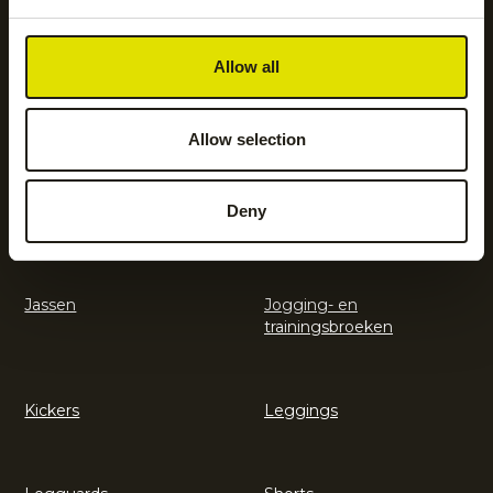
Accessoires
Body protection
Allow all
Hockeyaccessoires
Hockeykleding
Allow selection
Deny
Hockeysticks
Hoodies en sweatshirts
Jassen
Jogging- en
trainingsbroeken
Kickers
Leggings