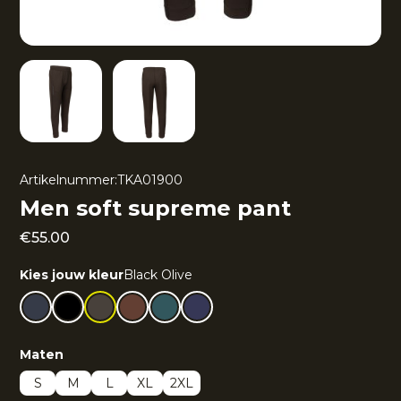
Artikelnummer:
TKA01900
Men soft supreme pant
€
55.00
Kies jouw kleur
Black Olive
Maten
S
M
L
XL
2XL