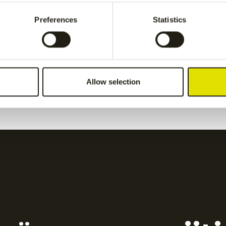
pant
-
Grey
Preferences
Statistics
€
55.00
women pant
-
Grey
Kadiri women pant
-
nav
Allow selection
€
65.00