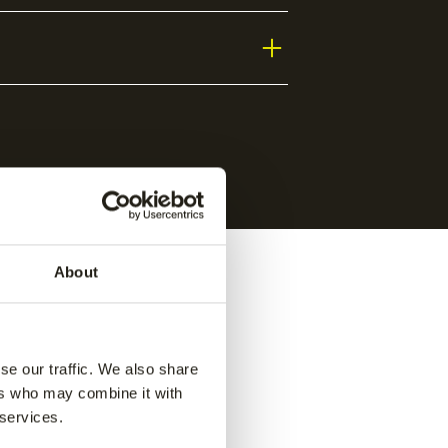
About
se our traffic. We also share
ers who may combine it with
 services.
ance
Jaipur women performance