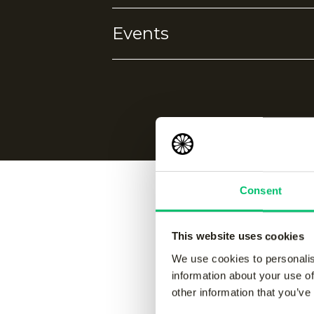
Events
4-way stretch
Ademend
Vochtafvoerend
Koelhoud
Geen events gevonden.
Consent
Vergelijk
This website uses cookies
We use cookies to personalis
information about your use of
other information that you’ve
Jaipur women performance
Jaipur 