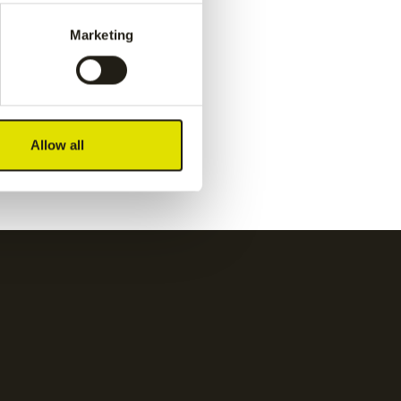
pant
-
navy
Marketing
€
55.00
y
Kadiri women pant
-
white
Allow all
€
65.00