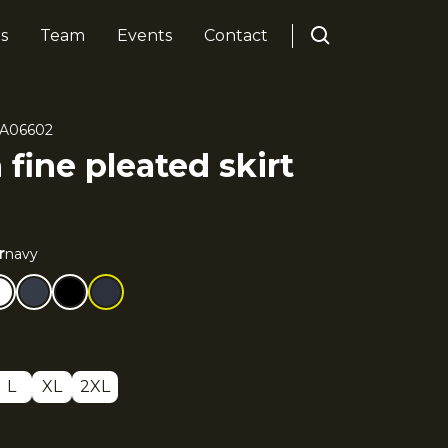
s
Team
Events
Contact
A06602
ine pleated skirt
r
navy
L
XL
2XL