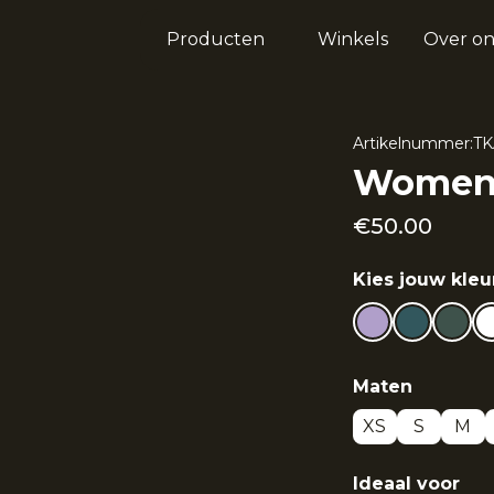
Producten
Winkels
Over on
Artikelnummer:
TK
Women f
€
50.00
Kies jouw kleu
Maten
XS
S
M
Ideaal voor