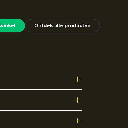
winkel
Ontdek alle producten
k. De fijne plooien zorgen voor een
r training, competitie of een