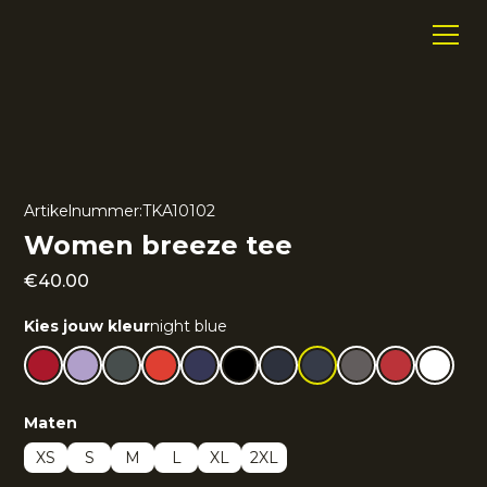
Artikelnummer:
TKA10102
Women breeze tee
€
40.00
Kies jouw kleur
night blue
Maten
XS
S
M
L
XL
2XL