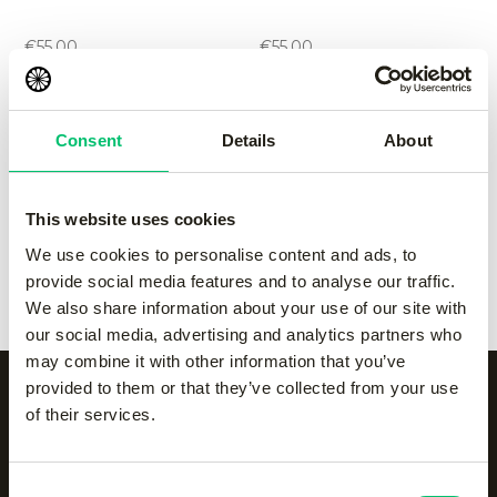
performance pant
performance pant
-
Grey
-
navy
€
55.00
€
55.00
Kadiri women pant
-
black
Kadiri women pant
-
Grey
Consent
Details
About
€
65.00
€
65.00
This website uses cookies
Kadiri women pant
-
navy
Kadiri women pant
-
We use cookies to personalise content and ads, to
€
65.00
white
provide social media features and to analyse our traffic.
€
65.00
We also share information about your use of our site with
our social media, advertising and analytics partners who
may combine it with other information that you’ve
provided to them or that they’ve collected from your use
of their services.
Alle categorieën op een
Consent