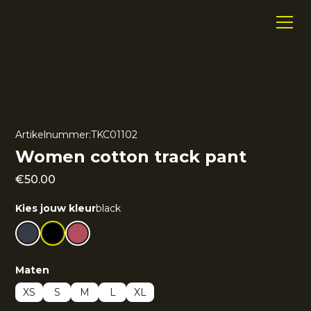
Artikelnummer:
TKC01102
Women cotton track pant
€
50.00
Kies jouw kleur
black
Maten
XS
S
M
L
XL