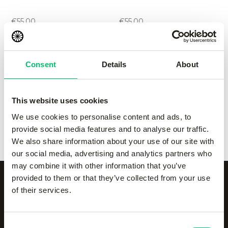
performance pant
performance pant
-
Grey
-
navy
€
55.00
€
55.00
Kadiri women pant
-
black
Kadiri women pant
-
Grey
Consent
Details
About
€
65.00
€
65.00
This website uses cookies
Kadiri women pant
-
navy
Kadiri women pant
-
We use cookies to personalise content and ads, to
€
65.00
white
provide social media features and to analyse our traffic.
€
65.00
We also share information about your use of our site with
our social media, advertising and analytics partners who
may combine it with other information that you’ve
provided to them or that they’ve collected from your use
of their services.
Alle categorieën op een
Consent