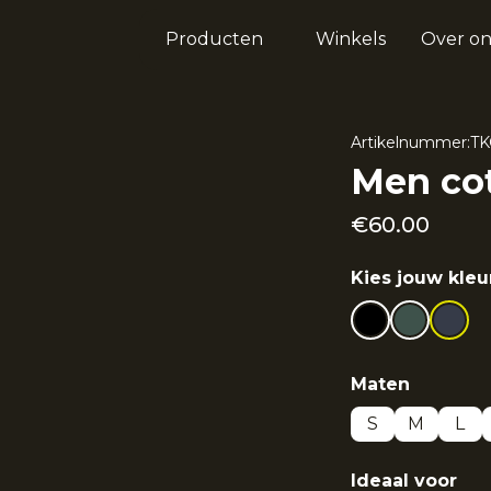
Producten
Winkels
Over on
Artikelnummer:
TK
Men cot
€
60.00
Kies jouw kleu
Maten
S
M
L
Ideaal voor