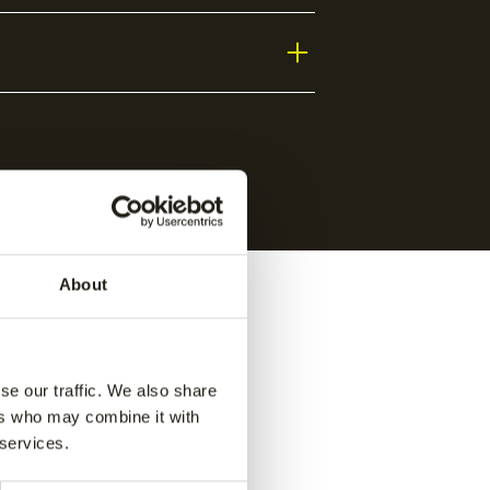
About
se our traffic. We also share
ers who may combine it with
 services.
e pant
-
Jaipur men performance pant
-