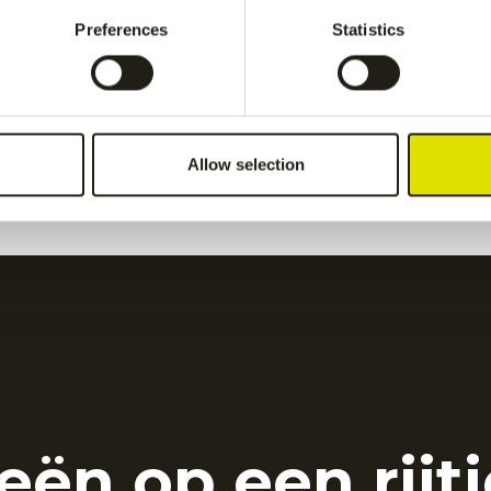
Grey
€
55.00
Preferences
Statistics
men pant
-
Grey
Kadiri men pant
-
navy
€
65.00
Allow selection
eën op een rijtj