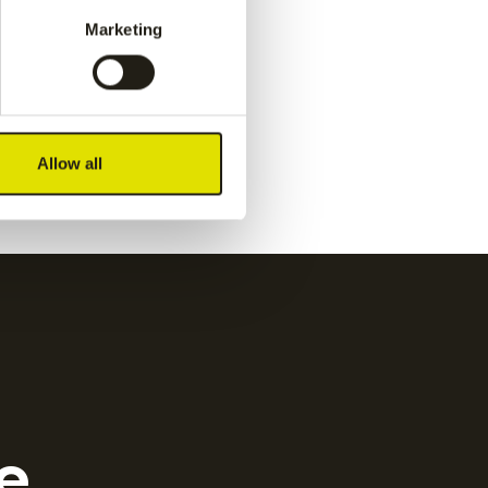
navy
€
55.00
Marketing
Kadiri men pant
-
white
€
65.00
Allow all
e