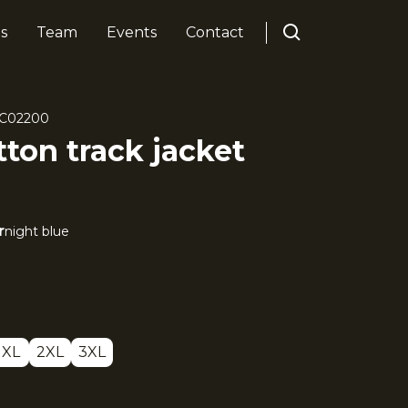
s
Team
Events
Contact
C02200
ton track jacket
r
night blue
XL
2XL
3XL