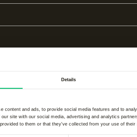
Details
bare producten
e content and ads, to provide social media features and to analy
 our site with our social media, advertising and analytics partn
 provided to them or that they’ve collected from your use of their
men performance pant
-
Jaipur men performanc