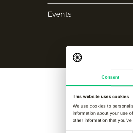
Events
4-way stretch
Ademend
Warmhoudend
Wimbledon
Consent
Vergelijk
This website uses cookies
We use cookies to personalis
information about your use of
other information that you’ve
Jaipur men performance pant
-
Jaipur 