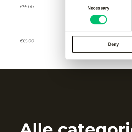
black
green
Consent
€
55.00
€
55.00
Necessary
Selection
Kadiri men pant
-
black
Kadiri 
€
65.00
€
65.00
Deny
Alle categori