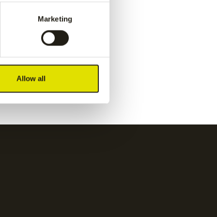
pant
-
navy
Marketing
€
55.00
y
Kadiri women pant
-
white
Allow all
€
65.00