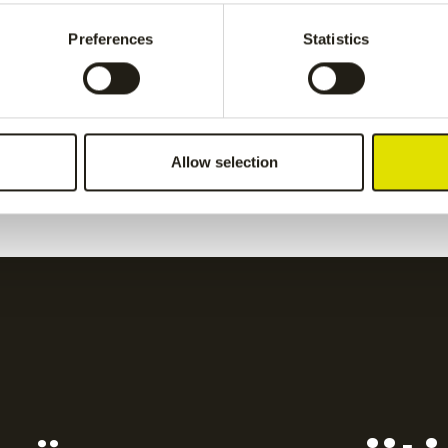
pant
-
Grey
Preferences
Statistics
€
55.00
women pant
-
Grey
Kadiri women pant
-
nav
Allow selection
€
65.00