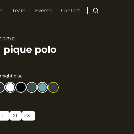
s
Team
Events
Contact
C07502
pique polo
r
night blue
L
XL
2XL