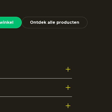
winkel
Ontdek alle producten
tieve pasvorm. De klassieke
gt voor ventilatie en comfort.
t.