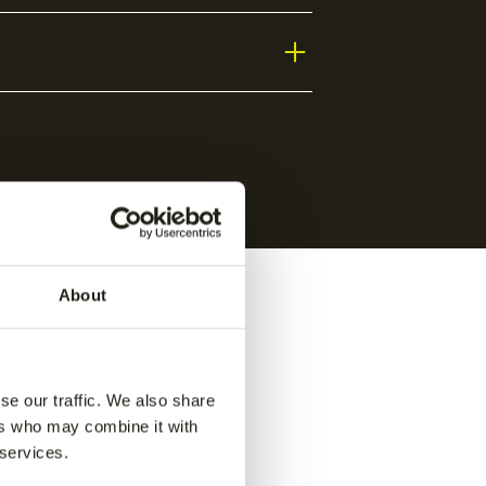
About
se our traffic. We also share
ers who may combine it with
 services.
ance
Jaipur women performance