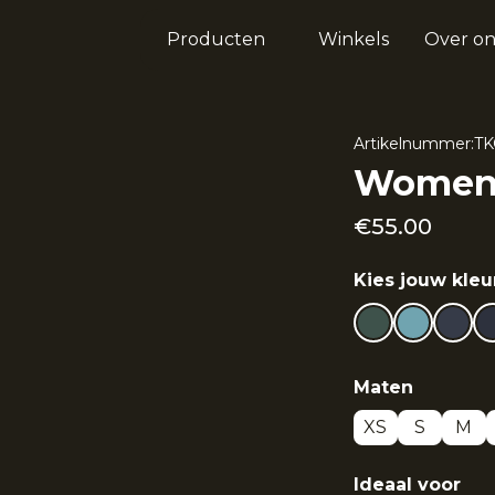
Producten
Winkels
Over on
Artikelnummer:
TK
Women 
€
55.00
Kies jouw kleu
Maten
XS
S
M
Ideaal voor