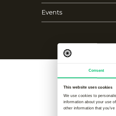
Events
Ademend
Vochtafvoerend
Koelhoudend
Sneldrogen
Geen events gevonden.
Consent
Vergelijk
This website uses cookies
We use cookies to personalis
information about your use of
other information that you’ve
Jaipur women performance
Jaipur 