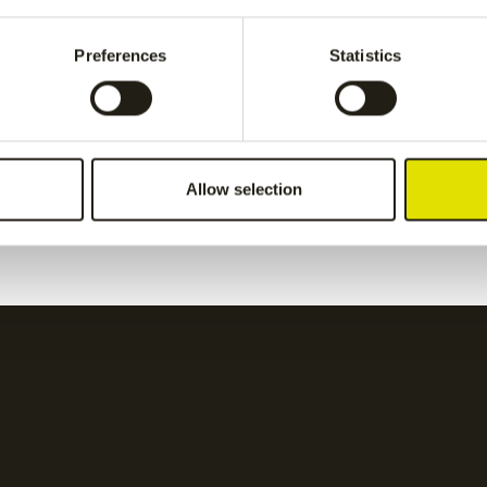
Grey
€
55.00
Preferences
Statistics
women performance
Jaipur women perform
pant
-
Grey
Allow selection
€
55.00