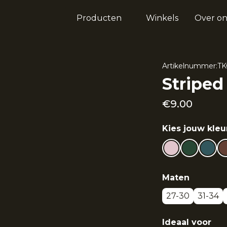
Producten
Winkels
Over on
Artikelnummer:
TK
Striped
€
9.00
Kies jouw kleu
Maten
27-30
31-34
Ideaal voor