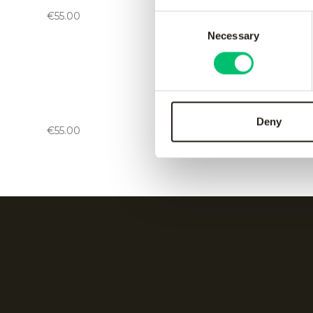
black
green
€
55.00
€
55.00
Consent
Necessary
Selection
Jaipur women performance
Jaipur 
pant
pant
-
black
-
green
Deny
€
55.00
€
55.00