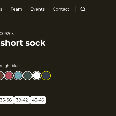
s
Team
Events
Contact
C09205
 short sock
r
night blue
35-38
39-42
43-46