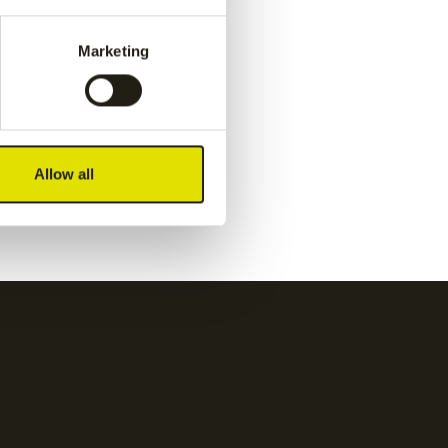
navy
€
55.00
Marketing
ance
Jaipur women performance
pant
-
navy
Allow all
€
55.00