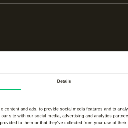
Details
bare producten
e content and ads, to provide social media features and to analy
 our site with our social media, advertising and analytics partn
men performance pant
-
Jaipur men performanc
 provided to them or that they’ve collected from your use of their