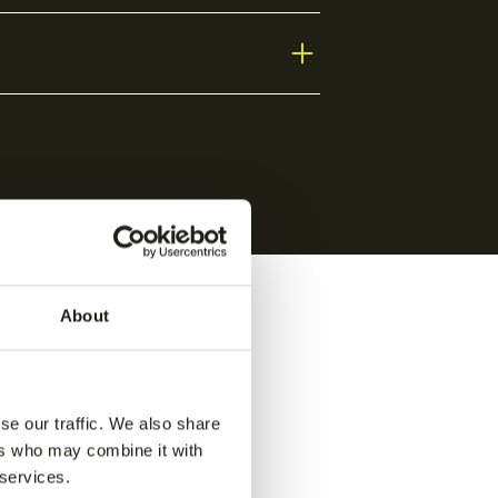
About
se our traffic. We also share
ers who may combine it with
e pant
-
Jaipur men performance pant
-
 services.