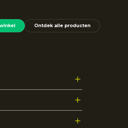
winkel
Ontdek alle producten
teuning tijdens iedere sportieve
rwijl het gestreepte design een
willen combineren.