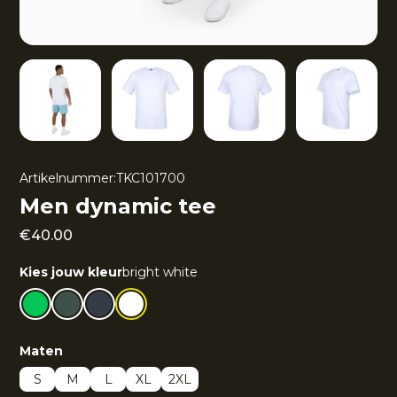
Artikelnummer:
TKC101700
Men dynamic tee
€
40.00
Kies jouw kleur
bright white
Maten
S
M
L
XL
2XL