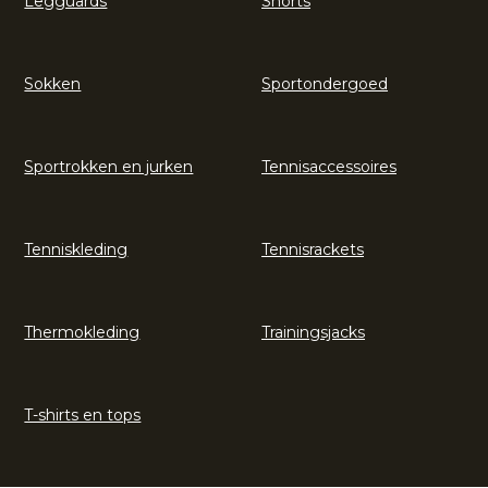
Legguards
Shorts
Sokken
Sportondergoed
Sportrokken en jurken
Tennisaccessoires
Tenniskleding
Tennisrackets
Thermokleding
Trainingsjacks
T-shirts en tops