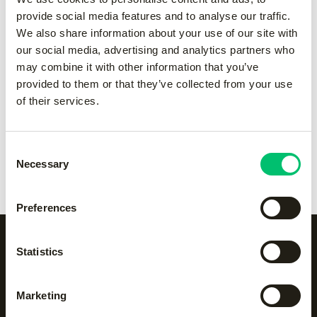
pant
pant
provide social media features and to analyse our traffic.
-
Grey
-
navy
We also share information about your use of our site with
€
55.00
€
55.00
our social media, advertising and analytics partners who
may combine it with other information that you’ve
provided to them or that they’ve collected from your use
Kadiri men pant
-
black
Kadiri men pant
-
Grey
of their services.
€
65.00
€
65.00
Consent
Kadiri men pant
-
navy
Kadiri men pant
-
white
Necessary
Selection
€
65.00
€
65.00
Preferences
Statistics
Alle categorieën op een
Marketing
rijtje