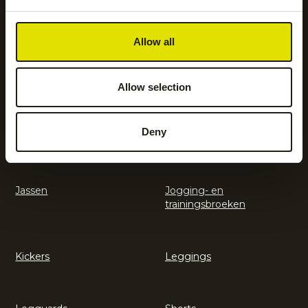
Accessoires
Body protection
Allow all
Hockeyaccessoires
Hockeykleding
Allow selection
Deny
Hockeysticks
Hoodies en sweatshirts
Jassen
Jogging- en
trainingsbroeken
Kickers
Leggings