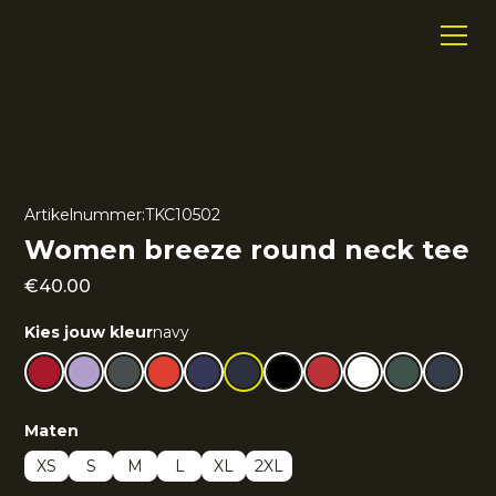
Artikelnummer:
TKC10502
Women breeze round neck tee
€
40.00
Kies jouw kleur
navy
Maten
XS
S
M
L
XL
2XL