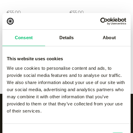
performance pant
performance pant
-
Grey
-
navy
€
55.00
€
55.00
Kadiri women pant
-
black
Kadiri women pant
-
Grey
Consent
Details
About
€
65.00
€
65.00
This website uses cookies
Kadiri women pant
-
navy
Kadiri women pant
-
We use cookies to personalise content and ads, to
€
65.00
white
provide social media features and to analyse our traffic.
€
65.00
We also share information about your use of our site with
our social media, advertising and analytics partners who
may combine it with other information that you’ve
provided to them or that they’ve collected from your use
of their services.
Alle categorieën op een
Consent