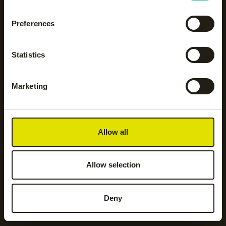
Accessoires
Body protection
Preferences
Hockeyaccessoires
Hockeykleding
Statistics
Hockeysticks
Hoodies en sweatshirts
Marketing
Jassen
Jogging- en
trainingsbroeken
Allow all
Kickers
Leggings
Allow selection
Deny
Legguards
Shorts