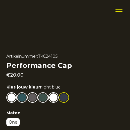
Artikelnummer:
TKC24105
Performance Cap
€
20.00
Kies jouw kleur
night blue
Maten
One