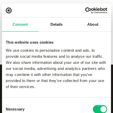
Kadiri uni sleeve
-
white
Kadiri uni sweatband
-
€
15.00
black
€
10.00
Consent
Details
About
Kadiri uni sweatband
-
Kadiri uni sweatband
-
This website uses cookies
navy
orange
€
10.00
€
10.00
We use cookies to personalise content and ads, to
provide social media features and to analyse our traffic.
We also share information about your use of our site with
our social media, advertising and analytics partners who
may combine it with other information that you’ve
provided to them or that they’ve collected from your use
Alle categorieën op een
of their services.
rijtje
Consent
Necessary
Selection