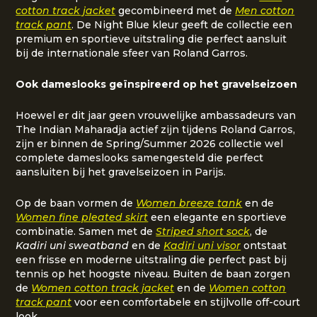
cotton track jacket
gecombineerd met de
Men cotton
track pant
. De Night Blue kleur geeft de collectie een
premium en sportieve uitstraling die perfect aansluit
bij de internationale sfeer van Roland Garros.
Ook dameslooks geïnspireerd op het gravelseizoen
Hoewel er dit jaar geen vrouwelijke ambassadeurs van
The Indian Maharadja actief zijn tijdens Roland Garros,
zijn er binnen de Spring/Summer 2026 collectie wel
complete dameslooks samengesteld die perfect
aansluiten bij het gravelseizoen in Parijs.
Op de baan vormen de
Women breeze tank
en de
Women fine pleated skirt
een elegante en sportieve
combinatie. Samen met de
Striped short sock
, de
Kadiri uni sweatband
en de
Kadiri uni visor
ontstaat
een frisse en moderne uitstraling die perfect past bij
tennis op het hoogste niveau. Buiten de baan zorgen
de
Women cotton track jacket
en de
Women cotton
track pant
voor een comfortabele en stijlvolle off-court
look.