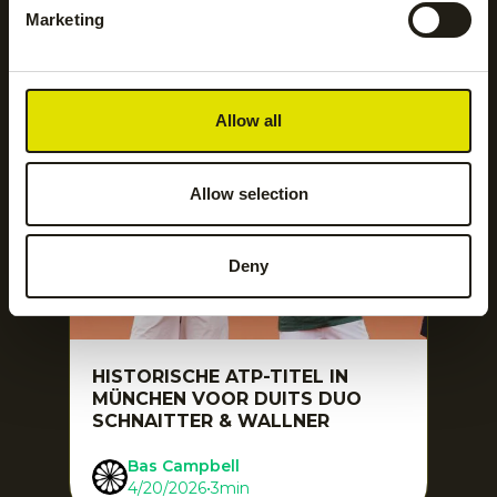
Marketing
Nieuwsgierig naar meer?
Nieuws
Allow all
Allow selection
Deny
HISTORISCHE ATP-TITEL IN
MÜNCHEN VOOR DUITS DUO
SCHNAITTER & WALLNER
Bas Campbell
4/20/2026
•
3
min