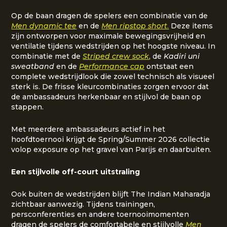
Op de baan dragen de spelers een combinatie van de
Men dynamic tee
en de
Men ripstop short
.
Deze items
zijn ontworpen voor maximale bewegingsvrijheid en
ventilatie tijdens wedstrijden op het hoogste niveau. In
combinatie met de
Striped crew sock
, de
Kadiri uni
sweatband
en de
Performance cap
ontstaat een
complete wedstrijdlook die zowel technisch als visueel
sterk is. De frisse kleurcombinaties zorgen ervoor dat
de ambassadeurs herkenbaar en stijlvol de baan op
stappen.
Met meerdere ambassadeurs actief in het
hoofdtoernooi krijgt de Spring/Summer 2026 collectie
volop exposure op het gravel van Parijs en daarbuiten.
Een stijlvolle off-court uitstraling
Ook buiten de wedstrijden blijft The Indian Maharadja
zichtbaar aanwezig. Tijdens trainingen,
persconferenties en andere toernooimomenten
dragen de spelers de comfortabele en stijlvolle
Men