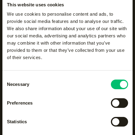
This website uses cookies
We use cookies to personalise content and ads, to
provide social media features and to analyse our traffic.
We also share information about your use of our site with
Men dynamic tee
|
our social media, advertising and analytics partners who
bright white
may combine it with other information that you’ve
€
40
provided to them or that they’ve collected from your use
of their services.
Striped crew sock
|
Performance Cap
|
Lush Green
bright white
Consent
€
9
€
20
Necessary
Selection
Preferences
Men cotton track jacket
|
Men cotton track pant
|
night blue
night blue
€
60
€
50
Statistics