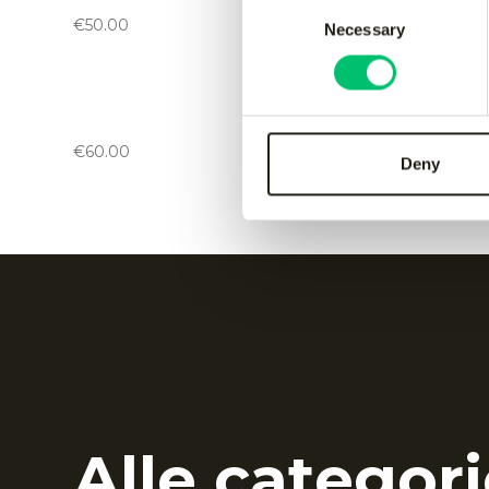
black
green
Consent
€
50.00
€
50.00
Necessary
Selection
Kadiri kids pant
-
black
Kadiri k
€
60.00
€
60.00
Deny
Alle categori