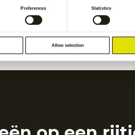
Grey
€
50.00
Preferences
Statistics
ids pant
-
Grey
Kadiri kids pant
-
navy
€
60.00
Allow selection
eën op een rijtj