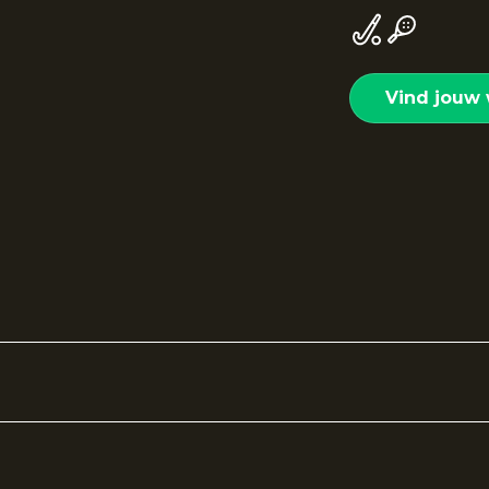
Vind jouw 
r sport en vrije tijd. Gemaakt van superstretch jersey 
e binnenkant voelt zacht aan en biedt extra warmte. 
akken.