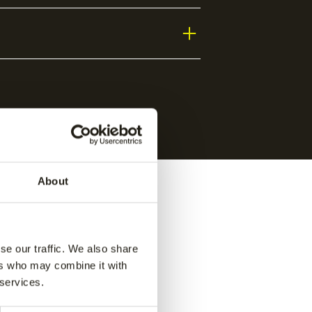
About
se our traffic. We also share
ers who may combine it with
 services.
e pant
-
Jaipur kids performance pant
-