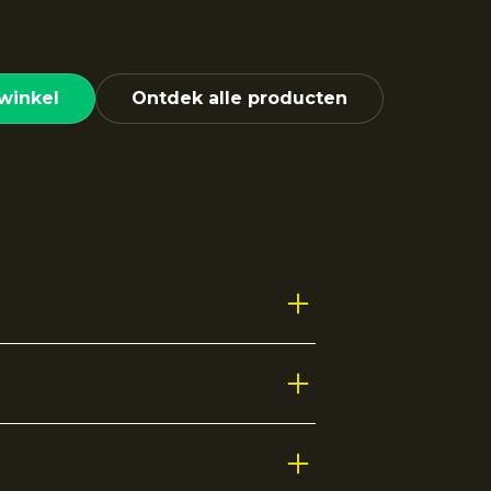
winkel
Ontdek alle producten
met zachte boorden voor een
Afgewerkt met klassieke tape op de