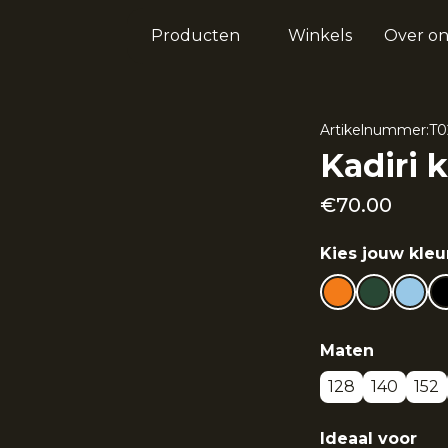
Producten
Winkels
Over on
Artikelnummer:
T0
Kadiri k
€
70.00
Kies jouw kleu
Maten
128
140
152
Ideaal voor