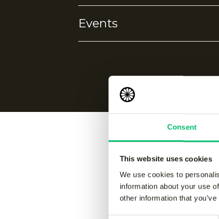
10% elestane
Events
Geen eigenschappen gevonden.
Geen events gevonden.
Consent
Vergelijk
This website uses cookies
We use cookies to personalis
information about your use of
other information that you’ve
Jaipur kids performance pant
-
Jaipur 