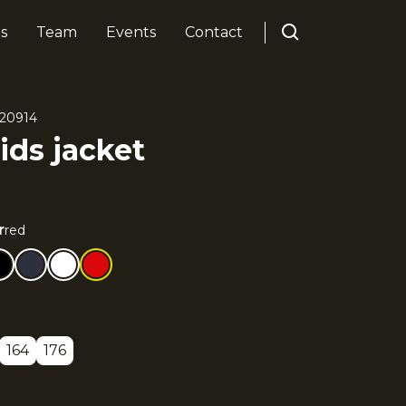
s
Team
Events
Contact
20914
ids jacket
r
red
164
176