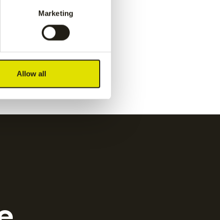
navy
€
50.00
Marketing
Kadiri kids pant
-
white
€
60.00
Allow all
e